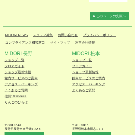
このページの先頭へ
MIDORI NEWS
スタッフ募集
お問い合わせ
プライバシーポリシー
コンプライアンス相談窓口
サイトマップ
運営会社情報
MIDORI 長野
MIDORI 松本
ショップ一覧
ショップ一覧
フロアガイド
フロアガイド
ショップ最新情報
ショップ最新情報
館内サービスのご案内
館内サービスのご案内
アクセス・パーキング
アクセス・パーキング
よくあるご質問
よくあるご質問
信州100stories
りんごのひろば
〒380-8543
〒390-0815
長野県長野市
南千歳1-22-6
長野県松本
市深志1-1-1