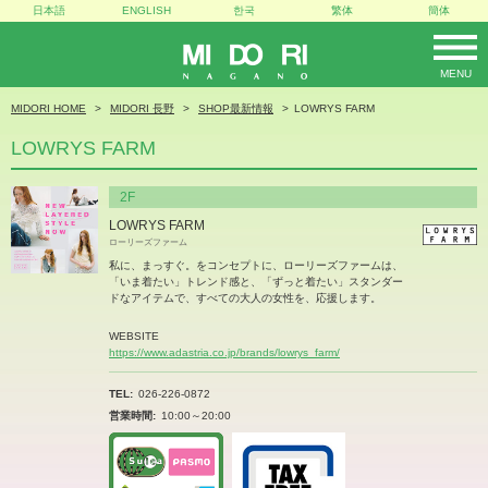
日本語
ENGLISH
한국
繁体
簡体
MENU
MIDORI
MIDORI HOME
MIDORI 長野
SHOP最新情報
LOWRYS FARM
LOWRYS FARM
2F
LOWRYS FARM
ローリーズファーム
私に、まっすぐ。をコンセプトに、ローリーズファームは、
「いま着たい」トレンド感と、「ずっと着たい」スタンダー
ドなアイテムで、すべての大人の女性を、応援します。
WEBSITE
https://www.adastria.co.jp/brands/lowrys_farm/
TEL
026-226-0872
営業時間
10:00～20:00