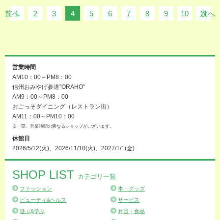
前へ
1
2
3
4
5
6
7
8
9
10
11
次へ
営業時間
AM10：00～PM8：00
信州おみやげ参道”ORAHO”
AM9：00～PM8：00
おごっそダイニング（レストラン街）
AM11：00～PM10：00
※一部、営業時間の異なるショップがございます。
休館日
2026/5/12(火)、2026/11/10(火)、2027/1/1(金)
SHOP LIST
カテゴリ一覧
ファッション
本・グッズ
ビューティ&ヘルス
サービス
遊ぶ&学ぶ
弁当・食品