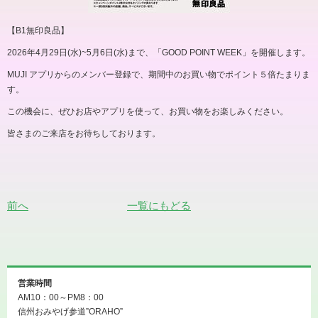
【
B1
無印良品】
2026
年
4
月
29
日
(
水
)~5
月
6
日
(
水
)
まで、「
GOOD POINT WEEK
」を開催します。
MUJI
アプリからのメンバー登録で、期間中のお買い物でポイント５倍たまりま
す。
この機会に、ぜひお店やアプリを使って、お買い物をお楽しみください。
皆さまのご来店をお待ちしております。
前へ
一覧にもどる
営業時間
AM10：00～PM8：00
信州おみやげ参道”ORAHO”