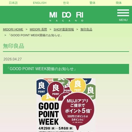
日本語
ENGLISH
한국
繁体
簡体
MENU
MIDORI
MIDORI HOME
MIDORI 長野
SHOP最新情報
無印良品
「GOOD POINT WEEK開催のお知らせ」
無印良品
2026.04.27
「GOOD POINT WEEK開催のお知らせ」