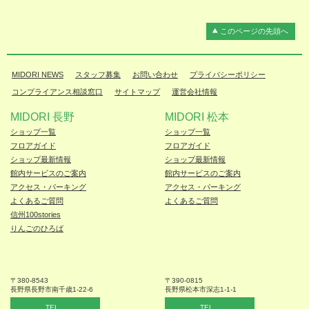
このページの先頭へ
MIDORI NEWS
スタッフ募集
お問い合わせ
プライバシーポリシー
コンプライアンス相談窓口
サイトマップ
運営会社情報
MIDORI 長野
MIDORI 松本
ショップ一覧
ショップ一覧
フロアガイド
フロアガイド
ショップ最新情報
ショップ最新情報
館内サービスのご案内
館内サービスのご案内
アクセス・パーキング
アクセス・パーキング
よくあるご質問
よくあるご質問
信州100stories
りんごのひろば
〒380-8543
〒390-0815
長野県長野市
南千歳1-22-6
長野県松本
市深志1-1-1
TEL
TEL