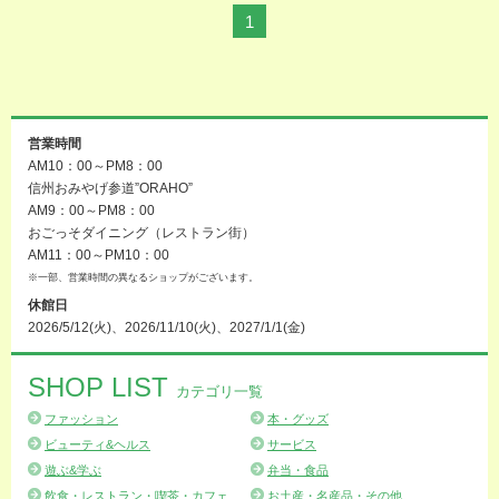
1
営業時間
AM10：00～PM8：00
信州おみやげ参道”ORAHO”
AM9：00～PM8：00
おごっそダイニング（レストラン街）
AM11：00～PM10：00
※一部、営業時間の異なるショップがございます。
休館日
2026/5/12(火)、2026/11/10(火)、2027/1/1(金)
SHOP LIST
カテゴリ一覧
ファッション
本・グッズ
ビューティ&ヘルス
サービス
遊ぶ&学ぶ
弁当・食品
飲食・レストラン・喫茶・カフェ
お土産・名産品・その他