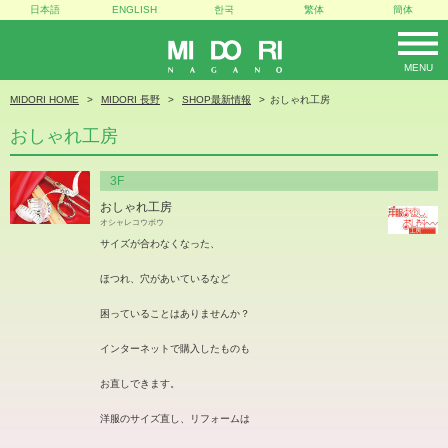
日本語
ENGLISH
한국
繁体
簡体
MENU
MIDORI
MIDORI HOME
MIDORI 長野
SHOP最新情報
おしゃれ工房
おしゃれ工房
3F
おしゃれ工房
オシャレコウボウ
サイズが合わなくなった、
ほつれ、穴があいているなど
困っていることはありませんか？
インターネットで購入したものも
お直しできます。
洋服のサイズ直し、リフォームは