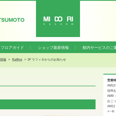
ATSUMOTO
MIDORI
フロアガイド
ショップ最新情報
館内サービスのご
新情報
Raffine
3F ラフィネからのお知らせ
営業
AM1
信州お
AM9
おご
AM11
※一部