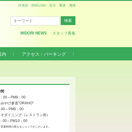
日本語
ENGLISH
한국
繁体
簡体
MIDORI NEWS
スタッフ募集
案内
アクセス・パーキング
時間
0：00～PM8：00
みやげ参道”ORAHO”
：00～PM8：00
っそダイニング（レストラン街）
：00～PM10：00
、営業時間の異なるショップがございます。