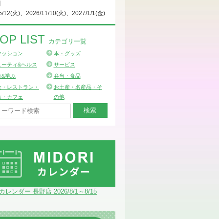
日
5/12(火)、2026/11/10(火)、2027/1/1(金)
OP LIST
カテゴリ一覧
ァッション
本・グッズ
ューティ&ヘルス
サービス
ぶ&学ぶ
弁当・食品
食・レストラン・
お土産・名産品・そ
茶・カフェ
の他
Iカレンダー 長野店 2026/8/1～8/15