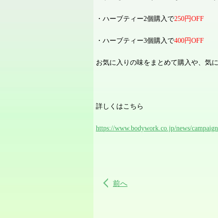
・ハーブティー
2
個購入で
250
円
OFF
・ハーブティー
3
個購入で
400
円
OFF
お気に入りの味をまとめて購入や、気
詳しくはこちら
https://www.bodywork.co.jp/news/campaign/
前へ