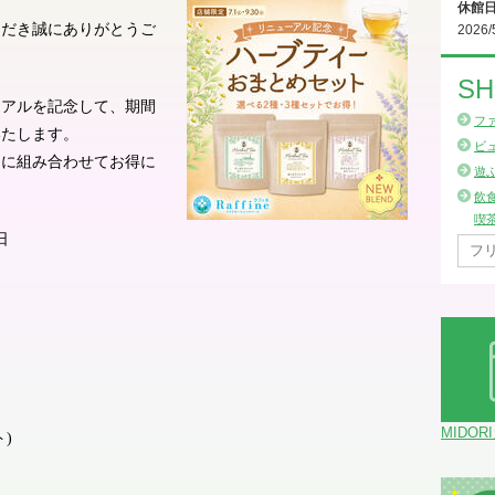
休館
ただき誠にありがとうご
2026/
SH
ーアルを記念して、期間
フ
いたします。
ビ
由に組み合わせてお得に
遊
飲
喫
日
MIDOR
ト
)