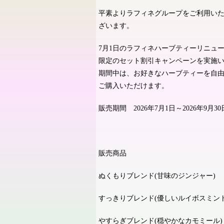
平素よりラフィネグループをご利用い
ざいます。
7
月
1
日のラフィネハーブティーリニュ
限定のセット割引キャンペーンを実施
期間中は、お好きなハーブティーを自
ご購入いただけます。
販売期間
2026
年
7
月
1
日～
2026
年
9
月
30
販売商品
ぬくもりブレンド
(
甘味のジンジャー
)
すっきりブレンド
(
優しいルイボスミン
やすらぎブレンド
(
穏やかなカモミール
)