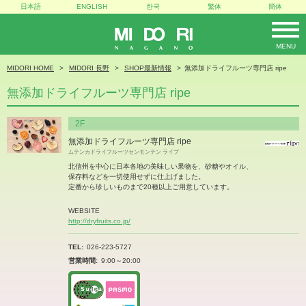
日本語
ENGLISH
한국
繁体
簡体
MENU
MIDORI
MIDORI HOME
MIDORI 長野
SHOP最新情報
無添加ドライフルーツ専門店 ripe
無添加ドライフルーツ専門店 ripe
2F
無添加ドライフルーツ専門店 ripe
ムテンカドライフルーツセンモンテン ライプ
北信州を中心に日本各地の美味しい果物を、砂糖やオイル、
保存料などを一切使用せずに仕上げました。
定番から珍しいものまで20種以上ご用意しています。
WEBSITE
http://dryfruits.co.jp/
TEL
026-223-5727
営業時間
9:00～20:00