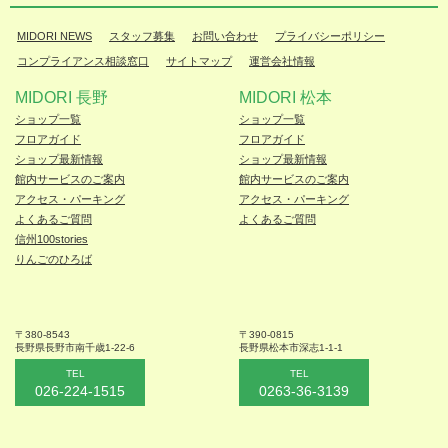
MIDORI NEWS
スタッフ募集
お問い合わせ
プライバシーポリシー
コンプライアンス相談窓口
サイトマップ
運営会社情報
MIDORI 長野
MIDORI 松本
ショップ一覧
ショップ一覧
フロアガイド
フロアガイド
ショップ最新情報
ショップ最新情報
館内サービスのご案内
館内サービスのご案内
アクセス・パーキング
アクセス・パーキング
よくあるご質問
よくあるご質問
信州100stories
りんごのひろば
〒380-8543
〒390-0815
長野県長野市
南千歳1-22-6
長野県松本
市深志1-1-1
TEL
TEL
026-224-1515
0263-36-3139