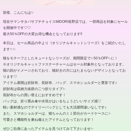
皆様、こんにちは✨️
現在サマンサタバサプチチョイスMIDORI長野店では、一部商品を対象にセール
を開催中です♡♡
最大50％OFFの大変お得な機会となっております!!
本日は、セール商品の中より《オリジナルキャットシリーズ》をご紹介いたし
ます✨️✨️
猫をモチーフとしたキュートなシリーズが、期間限定で✨️50％OFF✨️に！
※オリジナルキャットファスナーチャームはセール対象外となっております。
猫の顔がイメージされており、猫好きの方にはたまらないデザインとなってお
ります♡
アイテム展開は折財布、長財布、バッグ、スマホショルダーと豊富です♪
折財布は収納力抜群の二つ折りタイプ✨️
長財布からの買い替えにおすすめです！
バッグは、折り畳み傘や水筒がはいるちょうどいいサイズ感♡
軽い素材感なのでデイリーバッグとしても大活躍間違いなしです♪
また、スマホショルダーは、猫ちゃんのミミ部分がカードケースに✨️
可愛さと機能性を兼ね備えたアイテムとなっております！
ぜひご自身にあったアイテムを見つけてみて下さいませ✨️