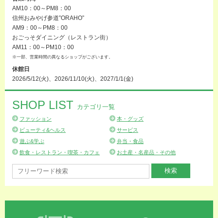
AM10：00～PM8：00
信州おみやげ参道”ORAHO”
AM9：00～PM8：00
おごっそダイニング（レストラン街）
AM11：00～PM10：00
※一部、営業時間の異なるショップがございます。
休館日
2026/5/12(火)、2026/11/10(火)、2027/1/1(金)
SHOP LIST
カテゴリ一覧
ファッション
本・グッズ
ビューティ&ヘルス
サービス
遊ぶ&学ぶ
弁当・食品
飲食・レストラン・喫茶・カフェ
お土産・名産品・その他