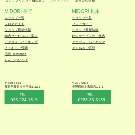
コンプライアンス相談窓口
サイトマップ
運営会社情報
MIDORI 長野
MIDORI 松本
ショップ一覧
ショップ一覧
フロアガイド
フロアガイド
ショップ最新情報
ショップ最新情報
館内サービスのご案内
館内サービスのご案内
アクセス・パーキング
アクセス・パーキング
よくあるご質問
よくあるご質問
信州100stories
りんごのひろば
〒380-8543
〒390-0815
長野県長野市
南千歳1-22-6
長野県松本
市深志1-1-1
TEL
TEL
026-224-1515
0263-36-3139