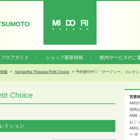
ATSUMOTO
MIDORI
フロアガイド
ショップ最新情報
館内サービスのご
新情報
Samantha Thavasa Petit Choice
予約受付中♡「グーフィー」コレクシ
it Choice
営業
AM1
信州お
AM9
おご
レクション
AM11
※一部