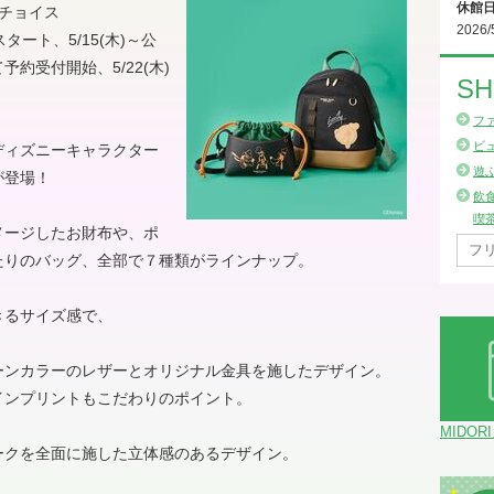
休館
チチョイス
2026/
タート、5/15(木)～公
約受付開始、5/22(木)
SH
フ
ビ
ディズニーキャラクター
遊
が登場！
飲
喫
メージしたお財布や、ポ
たりのバッグ、全部で７種類がラインナップ。
きるサイズ感で、
ーンカラーのレザーとオリジナル金具を施したデザイン。
インプリントもこだわりのポイント。
MIDOR
ークを全面に施した立体感のあるデザイン。