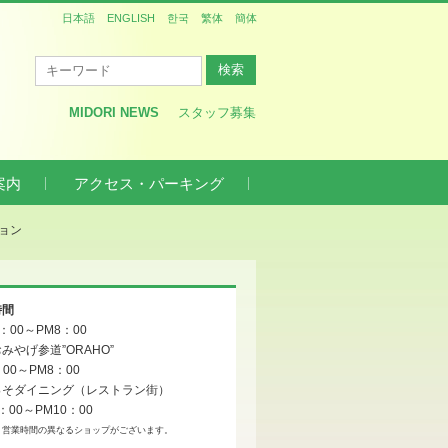
日本語
ENGLISH
한국
繁体
簡体
MIDORI NEWS
スタッフ募集
案内
アクセス・パーキング
ョン
時間
0：00～PM8：00
みやげ参道”ORAHO”
：00～PM8：00
っそダイニング（レストラン街）
：00～PM10：00
、営業時間の異なるショップがございます。