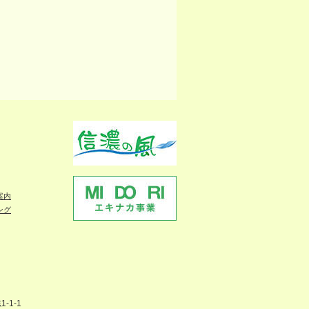
案内
ング
-1-1