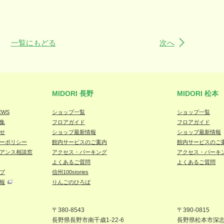
一覧にもどる
次へ
MIDORI 長野
MIDORI 松本
EWS
ショップ一覧
ショップ一覧
集
フロアガイド
フロアガイド
せ
ショップ最新情報
ショップ最新情報
ーポリシー
館内サービスのご案内
館内サービスのご
アンス相談窓
アクセス・パーキング
アクセス・パーキ
よくあるご質問
よくあるご質問
プ
信州100stories
報
りんごのひろば
〒380-8543
〒390-0815
長野県長野市
南千歳1-22-6
長野県松本
市深志1