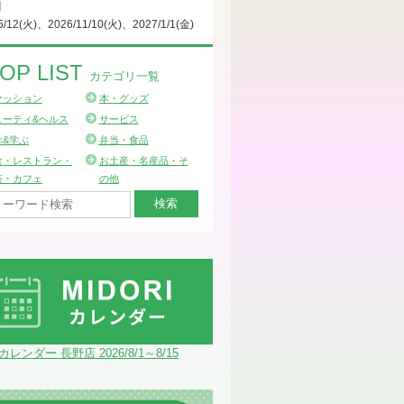
日
5/12(火)、2026/11/10(火)、2027/1/1(金)
OP LIST
カテゴリ一覧
ァッション
本・グッズ
ューティ&ヘルス
サービス
ぶ&学ぶ
弁当・食品
食・レストラン・
お土産・名産品・そ
茶・カフェ
の他
Iカレンダー 長野店 2026/8/1～8/15