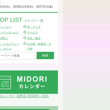
日
5/12(火)、2026/11/10(火)、2027/1/1(金)
OP LIST
カテゴリ一覧
ァッション
本・グッズ
ューティ&ヘルス
サービス
ぶ&学ぶ
弁当・食品
食・レストラン・
お土産・名産品・そ
茶・カフェ
の他
Iカレンダー 長野店 2026/8/1～8/15