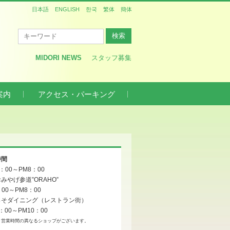
日本語
ENGLISH
한국
繁体
簡体
MIDORI NEWS
スタッフ募集
案内
アクセス・パーキング
時間
0：00～PM8：00
みやげ参道”ORAHO”
：00～PM8：00
っそダイニング（レストラン街）
：00～PM10：00
、営業時間の異なるショップがございます。