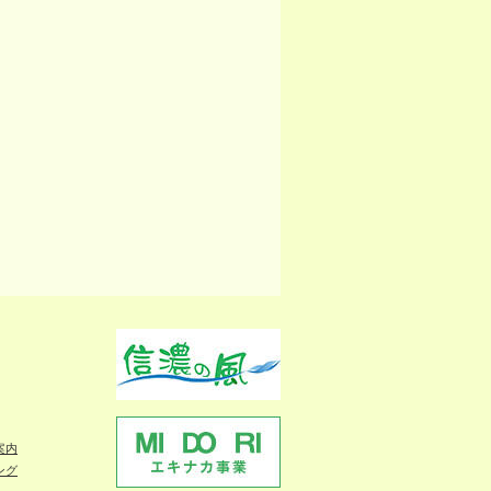
案内
ング