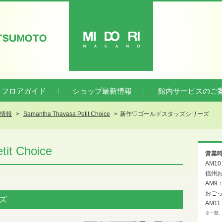
ATSUMOTO
MIDORI
フロアガイド
ショップ最新情報
館内サービスのご
新情報
Samantha Thavasa Petit Choice
新作♡ゴールドスタッズシリーズ
it Choice
営業
AM1
信州お
AM9
おご
ズ
AM11
※一部