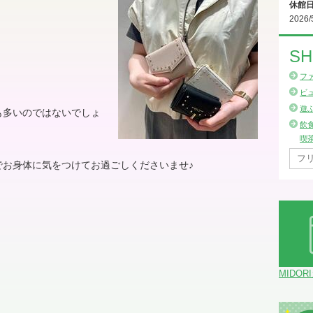
休館
2026/
SH
フ
ビ
遊
も多いのではないでしょ
飲
喫
でお身体に気をつけてお過ごしくださいませ
♪
MIDOR