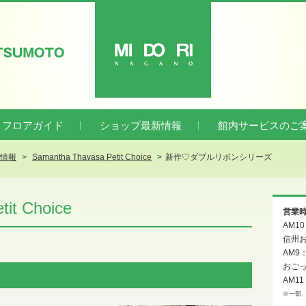
ATSUMOTO
MIDORI
フロアガイド
ショップ最新情報
館内サービスのご
新情報
Samantha Thavasa Petit Choice
新作♡ダブルリボンシリーズ
it Choice
営業
AM1
信州お
AM9
おご
AM11
※一部