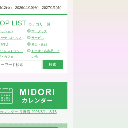
日
5/12(火)、2026/11/10(火)、2027/1/1(金)
OP LIST
カテゴリ一覧
ァッション
本・グッズ
ューティ&ヘルス
サービス
ぶ&学ぶ
弁当・食品
食・レストラン・
お土産・名産品・そ
茶・カフェ
の他
Iカレンダー 長野店 2026/8/1～8/15