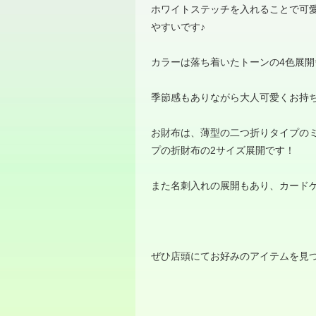
ホワイトステッチを入れることで可
やすいです
♪
カラーは落ち着いたトーンの
4
色展開
季節感もありながら大人可愛くお持
お財布は、薄型の二つ折りタイプの
プの折財布の
2
サイズ展開です！
また名刺入れの展開もあり、カード
ぜひ店頭にてお好みのアイテムを見