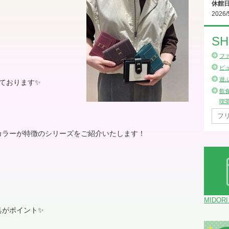
休館
2026/
SH
フ
ビ
遊
ております✨
飲
喫
カラーが特徴のシリーズをご紹介いたします！
MIDOR
具がポイント✨