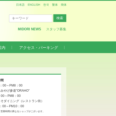
日本語
ENGLISH
한국
繁体
簡体
MIDORI NEWS
スタッフ募集
案内
アクセス・パーキング
時間
0：00～PM8：00
みやげ参道”ORAHO”
：00～PM8：00
っそダイニング（レストラン街）
：00～PM10：00
、営業時間の異なるショップがございます。