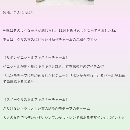
皆様、こんにちは✨
朝晩は冬のような寒さが感じられ、
11
月も折り返しとなってきましたね
♪
本日は、クリスマスにぴったり新作チャームのご紹介です
♪♪
《リボンイニシャルファスナーチャーム》
イニシャルが動く度にキラキラと輝き、存在感抜群のアイテム
◎
リボンモチーフに埋め込まれたビジューとリボンから垂れ下がるパールが上品
で高級感ある印象✨
《スノークリスタルファスナーチャーム》
さりげないキラッとした雪の結晶がモチーフのチャーム
大人の女性でも使いやすいシンプルかつトレンド感あるデザインがポイント✨