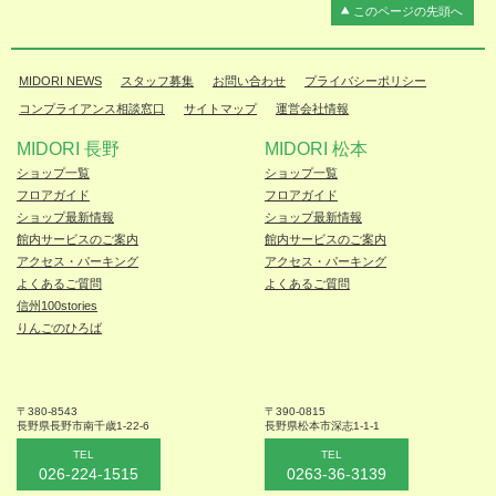
このページの先頭へ
MIDORI NEWS
スタッフ募集
お問い合わせ
プライバシーポリシー
コンプライアンス相談窓口
サイトマップ
運営会社情報
MIDORI 長野
MIDORI 松本
ショップ一覧
ショップ一覧
フロアガイド
フロアガイド
ショップ最新情報
ショップ最新情報
館内サービスのご案内
館内サービスのご案内
アクセス・パーキング
アクセス・パーキング
よくあるご質問
よくあるご質問
信州100stories
りんごのひろば
〒380-8543
〒390-0815
長野県長野市
南千歳1-22-6
長野県松本
市深志1-1-1
TEL
TEL
026-224-1515
0263-36-3139