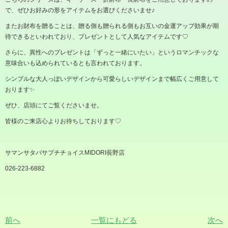
で、ぜひお好みの形をアイテムをお選びくださいませ
♪
またお財布を贈ることは、贈る側も贈られる側もお互いの金運アップ効果が期
待できるといわれており、プレゼントとして人気なアイテムです♡
さらに、異性へのプレゼントは「ずっと一緒にいたい」というロマンチックな
意味合いも込められているとも言われております。
シンプルな大人っぽいデザインから可愛らしいデザインまで幅広くご用意して
おります✨
ぜひ、店頭にてご覧くださいませ。
皆様のご来店心よりお待ちしております
♡
サマンサタバサプチチョイス
MIDORI
長野店
026-223-6882
前へ
一覧にもどる
次へ