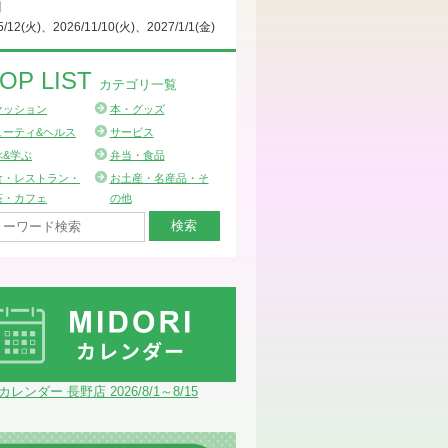
日
5/12(火)、2026/11/10(火)、2027/1/1(金)
OP LIST
カテゴリ一覧
ァッション
本・グッズ
ューティ&ヘルス
サービス
ぶ&学ぶ
弁当・食品
食・レストラン・
お土産・名産品・そ
茶・カフェ
の他
Iカレンダー 長野店 2026/8/1～8/15