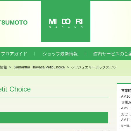
ATSUMOTO
MIDORI
フロアガイド
ショップ最新情報
館内サービスのご
新情報
Samantha Thavasa Petit Choice
♡♡ジュエリーボックス♡♡
it Choice
営業
AM1
信州お
AM9
おご
AM11
※一部