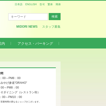
日本語
ENGLISH
한국
繁体
簡体
MIDORI NEWS
スタッフ募集
案内
アクセス・パーキング
時間
0：00～PM8：00
みやげ参道”ORAHO”
：00～PM8：00
っそダイニング（レストラン街）
：00～PM10：00
、営業時間の異なるショップがございます。