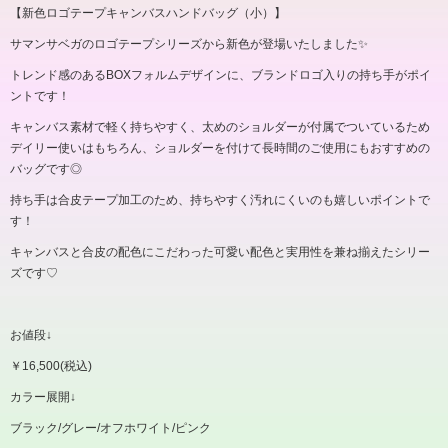
【新色ロゴテープキャンバスハンドバッグ（小）】
サマンサベガのロゴテープシリーズから新色が登場いたしました✨
トレンド感のある
BOX
フォルムデザインに、ブランドロゴ入りの持ち手がポイ
ントです！
キャンバス素材で軽く持ちやすく、太めのショルダーが付属でついているため
デイリー使いはもちろん、ショルダーを付けて長時間のご使用にもおすすめの
バッグです
◎
持ち手は合皮テープ加工のため、持ちやすく汚れにくいのも嬉しいポイントで
す！
キャンバスと合皮の配色にこだわった可愛い配色と実用性を兼ね揃えたシリー
ズです
♡
お値段
↓
￥
16,500(
税込
)
カラー展開
↓
ブラック
/
グレー
/
オフホワイト
/
ピンク