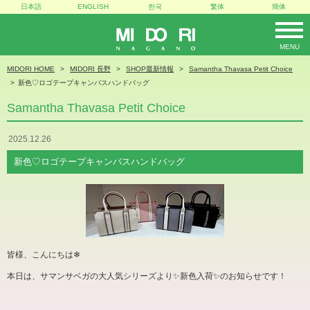
日本語
ENGLISH
한국
繁体
簡体
MENU
MIDORI
MIDORI HOME
MIDORI 長野
SHOP最新情報
Samantha Thavasa Petit Choice
新色♡ロゴテープキャンバスハンドバッグ
Samantha Thavasa Petit Choice
2025.12.26
新色♡ロゴテープキャンバスハンドバッグ
皆様、こんにちは
❄︎
本日は、サマンサベガの大人気シリーズより✨新色入荷✨のお知らせです！