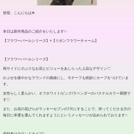
皆様、こんにちは❄︎
本日は新作商品のご紹介をいたします✨
【フラワーパールシリーズ】
×
【リボンフラワーチャーム】
【フラワーパールシリーズ】
両サイドに小ぶりなお花とビジューをあしらった上品なデザイン
♡
かぶせを緩やかなラウンドの曲線にし、モチーフも絶妙にカーブをつけていま
す。
女性らしく柔らかい、オフホワイト
/
ピンク
/
ラベンダーのパステルカラー展開で
す
♡
また、お花の花びらがラッキーセブンの7片にすることで、持ってくださる方の
毎日に幸運を運んでくれますようにというメッセージが込められております✨
長財布はラウンドタイプ✨