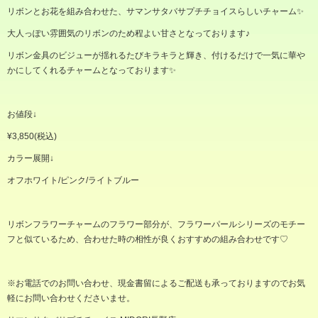
リボンとお花を組み合わせた、サマンサタバサプチチョイスらしいチャーム✨
大人っぽい雰囲気のリボンのため程よい甘さとなっております
♪
リボン金具のビジューが揺れるたびキラキラと輝き、付けるだけで一気に華や
かにしてくれるチャームとなっております✨
お値段
↓
¥3,850(
税込
)
カラー展開↓
オフホワイト
/
ピンク
/
ライトブルー
リボンフラワーチャームのフラワー部分が、フラワーパールシリーズのモチー
フと似ているため、合わせた時の相性が良くおすすめの組み合わせです♡
※
お電話でのお問い合わせ、現金書留によるご配送も承っておりますのでお気
軽にお問い合わせくださいませ。