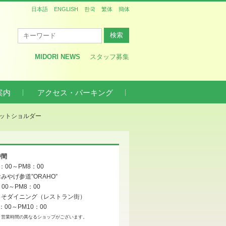
日本語
ENGLISH
한국
繁体
簡体
MIDORI NEWS
スタッフ募集
案内
アクセス・パーキング
ットショルダー
時間
0：00～PM8：00
みやげ参道”ORAHO”
：00～PM8：00
っそダイニング（レストラン街）
：00～PM10：00
、営業時間の異なるショップがございます。