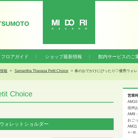
ATSUMOTO
MIDORI
フロアガイド
ショップ最新情報
館内サービスのご
新情報
Samantha Thavasa Petit Choice
春のおでかけにぴったり♡優秀ウォレ
it Choice
営業
AM1
信州お
AM9
おご
ウォレットショルダー
AM11
※一部