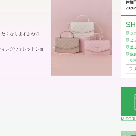
休館
2026/
SH
したくなりますよね
♡
フ
ビ
遊
ティングウォレットショ
飲
喫
MIDOR