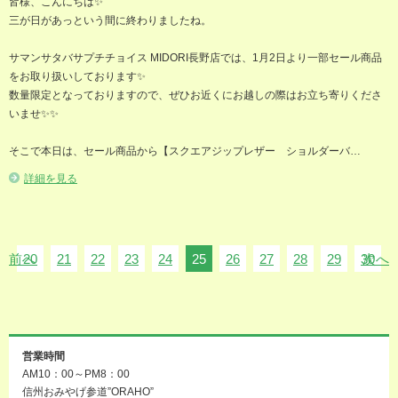
皆様、こんにちは✨
三が日があっという間に終わりましたね。
サマンサタバサプチチョイス MIDORI長野店では、1月2日より一部セール商品
をお取り扱いしております✨
数量限定となっておりますので、ぜひお近くにお越しの際はお立ち寄りくださ
いませ✨✨
そこで本日は、セール商品から【スクエアジップレザー ショルダーバ…
詳細を見る
前へ
20
21
22
23
24
25
26
27
28
29
30
次へ
営業時間
AM10：00～PM8：00
信州おみやげ参道”ORAHO”