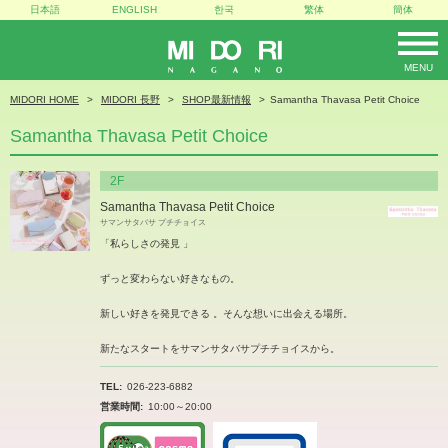
日本語
ENGLISH
한국
繁体
簡体
MENU
MIDORI
MIDORI HOME
MIDORI 長野
SHOP最新情報
Samantha Thavasa Petit Choice
Samantha Thavasa Petit Choice
2F
Samantha Thavasa Petit Choice
サマンサタバサ プチチョイス
「私らしさの発見 」
ずっと変わらない好きなもの。
新しい好きを発見できる 。そんな想いに出会える場所。
新たなスタートをサマンサタバサプチチョイスから。
TEL
026-223-6882
営業時間
10:00～20:00