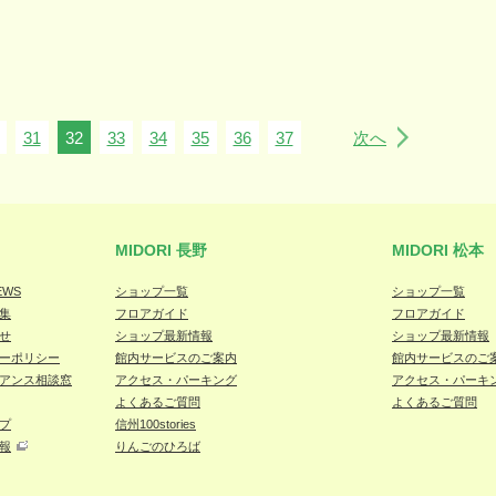
31
32
33
34
35
36
37
次へ
MIDORI 長野
MIDORI 松本
EWS
ショップ一覧
ショップ一覧
集
フロアガイド
フロアガイド
せ
ショップ最新情報
ショップ最新情報
ーポリシー
館内サービスのご案内
館内サービスのご
アンス相談窓
アクセス・パーキング
アクセス・パーキ
よくあるご質問
よくあるご質問
プ
信州100stories
報
りんごのひろば