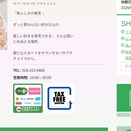
休館
サマンサタバサ プチチョイス
2026/
「私らしさの発見 」
SH
ずっと変わらない好きなもの。
フ
新しい好きを発見できる 。そんな想い
ビ
に出会える場所。
遊
飲
新たなスタートをサマンサタバサプチ
喫
チョイスから。
TEL
026-223-6882
営業時間
10:00～20:00
MIDOR