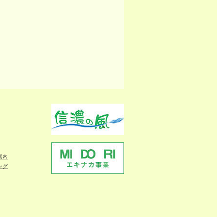
案内
ング