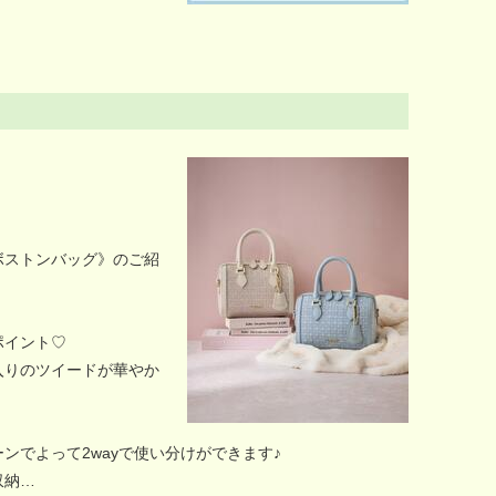
ボストンバッグ》のご紹
ポイント♡
入りのツイードが華やか
ンでよって2wayで使い分けができます♪
収納…