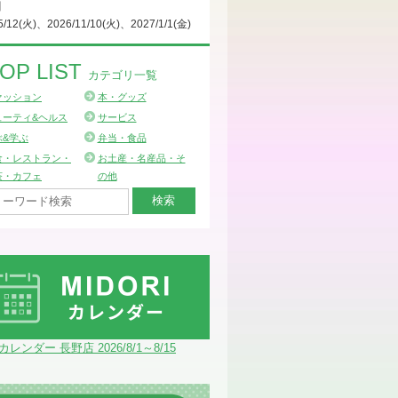
日
5/12(火)、2026/11/10(火)、2027/1/1(金)
OP LIST
カテゴリ一覧
ァッション
本・グッズ
ューティ&ヘルス
サービス
ぶ&学ぶ
弁当・食品
食・レストラン・
お土産・名産品・そ
茶・カフェ
の他
Iカレンダー 長野店 2026/8/1～8/15