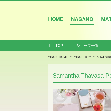
HOME
NAGANO
M
TOP
ショップ一覧
MIDORI HOME
MIDORI 長野
SHOP最
Samantha Thavasa Pet