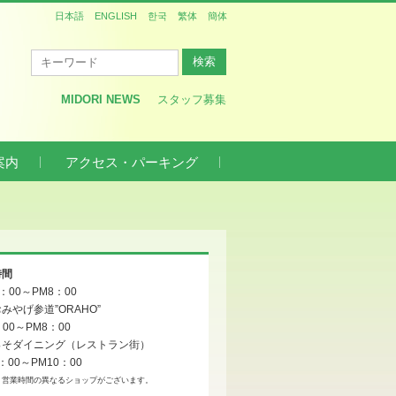
日本語
ENGLISH
한국
繁体
簡体
MIDORI NEWS
スタッフ募集
案内
アクセス・パーキング
時間
0：00～PM8：00
みやげ参道”ORAHO”
：00～PM8：00
っそダイニング（レストラン街）
：00～PM10：00
、営業時間の異なるショップがございます。