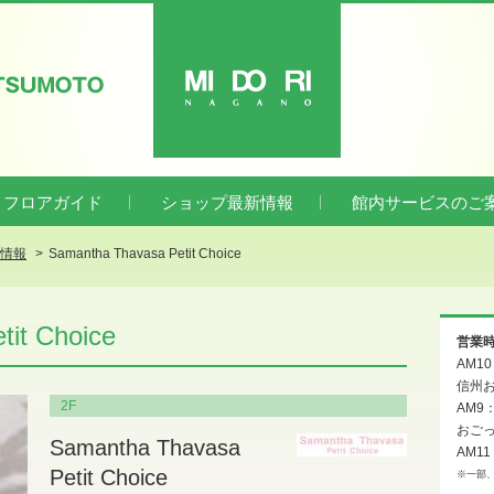
ATSUMOTO
MIDORI
フロアガイド
ショップ最新情報
館内サービスのご
新情報
Samantha Thavasa Petit Choice
it Choice
営業
AM1
信州お
2F
AM9
おご
Samantha Thavasa
AM11
Petit Choice
※一部