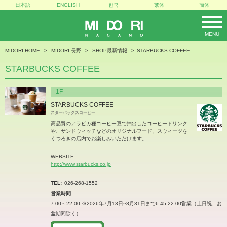
日本語
ENGLISH
한국
繁体
簡体
MENU
MIDORI
MIDORI HOME
MIDORI 長野
SHOP最新情報
STARBUCKS COFFEE
STARBUCKS COFFEE
1F
STARBUCKS COFFEE
スターバックスコーヒー
高品質のアラビカ種コーヒー豆で抽出したコーヒードリンク
や、サンドウィッチなどのオリジナルフード、スウィーツを
くつろぎの店内でお楽しみいただけます。
WEBSITE
http://www.starbucks.co.jp
TEL
026-268-1552
営業時間
7:00～22:00 ※2026年7月13日~8月31日まで6:45-22:00営業（土日祝、お
盆期間除く）