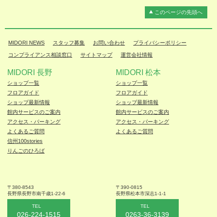
このページの先頭へ
MIDORI NEWS
スタッフ募集
お問い合わせ
プライバシーポリシー
コンプライアンス相談窓口
サイトマップ
運営会社情報
MIDORI 長野
MIDORI 松本
ショップ一覧
ショップ一覧
フロアガイド
フロアガイド
ショップ最新情報
ショップ最新情報
館内サービスのご案内
館内サービスのご案内
アクセス・パーキング
アクセス・パーキング
よくあるご質問
よくあるご質問
信州100stories
りんごのひろば
〒380-8543
〒390-0815
長野県長野市
南千歳1-22-6
長野県松本
市深志1-1-1
TEL
TEL
026-224-1515
0263-36-3139