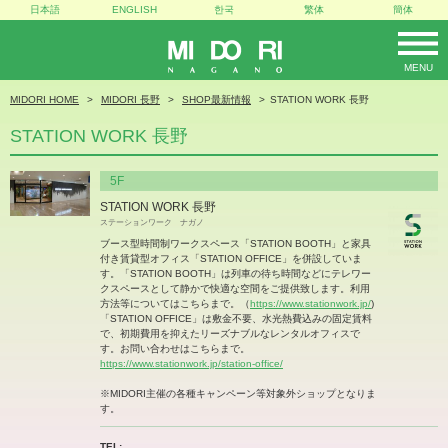
日本語
ENGLISH
한국
繁体
簡体
MENU
MIDORI
MIDORI HOME
MIDORI 長野
SHOP最新情報
STATION WORK 長野
STATION WORK 長野
5F
STATION WORK 長野
ステーションワーク ナガノ
ブース型時間制ワークスペース「STATION BOOTH」と家具
付き賃貸型オフィス「STATION OFFICE」を併設していま
す。「STATION BOOTH」は列車の待ち時間などにテレワー
クスペースとして静かで快適な空間をご提供致します。利用
方法等についてはこちらまで。（
https://www.stationwork.jp/
)
「STATION OFFICE」は敷金不要、水光熱費込みの固定賃料
で、初期費用を抑えたリーズナブルなレンタルオフィスで
す。お問い合わせはこちらまで。
https://www.stationwork.jp/station-office/
※MIDORI主催の各種キャンペーン等対象外ショップとなりま
す。
TEL