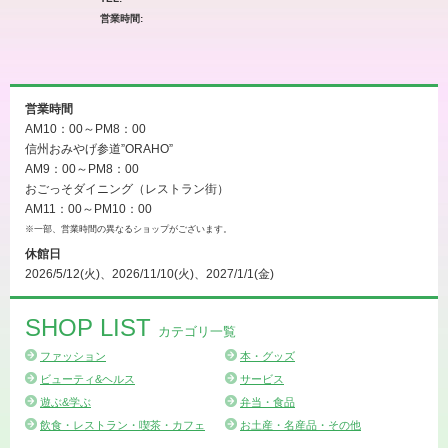
営業時間
営業時間
AM10：00～PM8：00
信州おみやげ参道”ORAHO”
AM9：00～PM8：00
おごっそダイニング（レストラン街）
AM11：00～PM10：00
※一部、営業時間の異なるショップがございます。
休館日
2026/5/12(火)、2026/11/10(火)、2027/1/1(金)
SHOP LIST
カテゴリ一覧
ファッション
本・グッズ
ビューティ&ヘルス
サービス
遊ぶ&学ぶ
弁当・食品
飲食・レストラン・喫茶・カフェ
お土産・名産品・その他