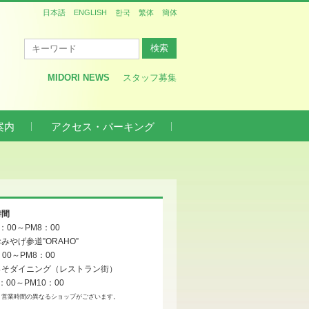
日本語
ENGLISH
한국
繁体
簡体
MIDORI NEWS
スタッフ募集
案内
アクセス・パーキング
時間
0：00～PM8：00
みやげ参道”ORAHO”
：00～PM8：00
っそダイニング（レストラン街）
：00～PM10：00
、営業時間の異なるショップがございます。