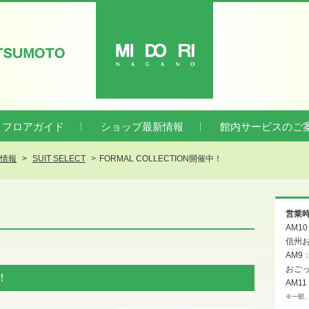
ATSUMOTO
MIDORI
フロアガイド
ショップ最新情報
館内サービスのご
新情報
SUIT SELECT
FORMAL COLLECTION開催中！
営業
AM1
信州お
AM9
おご
！
AM11
※一部