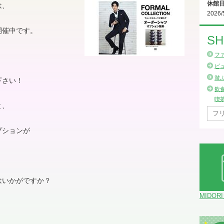
休館
は、
2026/
開催中です。
SH
フ
ビ
遊
下さい！
飲
喫
と、
プションが
はいかがですか？
MIDOR