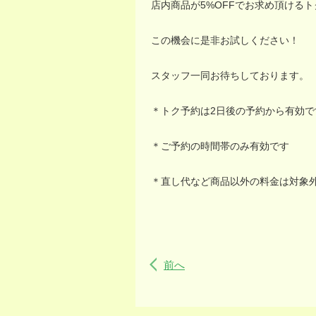
店内商品が
5%OFF
でお求め頂けるト
この機会に是非お試しください！
スタッフ一同お待ちしております。
＊トク予約は
2
日後の予約から有効で
＊ご予約の時間帯のみ有効です
＊直し代など商品以外の料金は対象
前へ