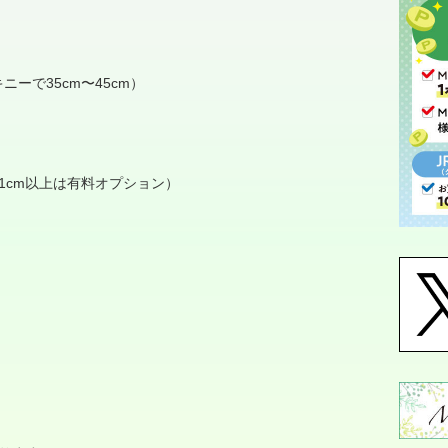
、
キニーで
35cm
〜
45cm
）
1cm
以上は有料オプション）