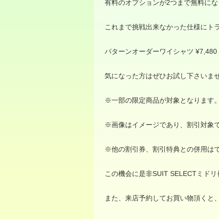
有料のオプションが
2
つまで無料にな
これまで挑戦出来なかった仕様にト
パターンオーダーワイシャツ
¥7,480
気になった方はぜひお試し下さいま
※
一部の限定商品が対象となります
※
画像はイメージであり、割引対象
※
他の割引券、割引特典との併用は
この機会に是非
SUIT SELECT
ミドリ
また、来店予約してお買い物頂くと