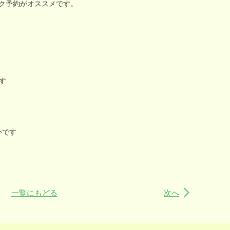
ク予約がオススメです。
す
外です
一覧にもどる
次へ