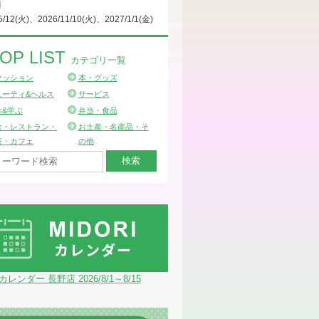
日
5/12(火)、2026/11/10(火)、2027/1/1(金)
OP LIST
カテゴリ一覧
ァッション
本・グッズ
ューティ&ヘルス
サービス
ぶ&学ぶ
弁当・食品
食・レストラン・
お土産・名産品・そ
茶・カフェ
の他
Iカレンダー 長野店 2026/8/1～8/15