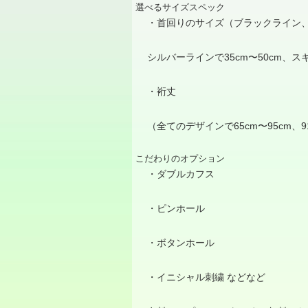
選べるサイズスペック
・首回りのサイズ（ブラックライン
シルバーラインで
35cm
〜
50cm
、ス
・裄丈
（全てのデザインで
65cm
〜
95cm
、
9
こだわりのオプション
・ダブルカフス
・ピンホール
・ボタンホール
・イニシャル刺繍 などなど