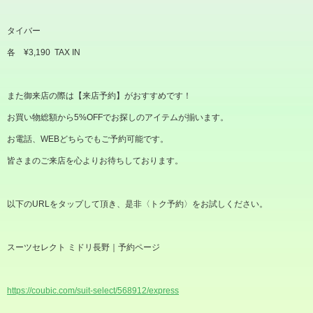
タイバー
各
¥3,190 TAX IN
また御来店の際は【来店予約】がおすすめです！
お買い物総額から
5%OFF
でお探しのアイテムが揃います。
お電話、
WEB
どちらでもご予約可能です。
皆さまのご来店を心よりお待ちしております。
以下の
URL
をタップして頂き、是非〈トク予約〉をお試しください。
スーツセレクト ミドリ長野｜予約ページ
https://coubic.com/suit-select/568912/express