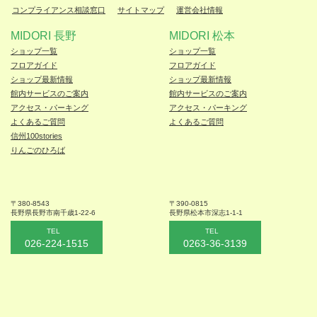
コンプライアンス相談窓口
サイトマップ
運営会社情報
MIDORI 長野
MIDORI 松本
ショップ一覧
ショップ一覧
フロアガイド
フロアガイド
ショップ最新情報
ショップ最新情報
館内サービスのご案内
館内サービスのご案内
アクセス・パーキング
アクセス・パーキング
よくあるご質問
よくあるご質問
信州100stories
りんごのひろば
〒380-8543
〒390-0815
長野県長野市
南千歳1-22-6
長野県松本
市深志1-1-1
TEL
TEL
026-224-1515
0263-36-3139