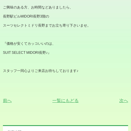
ご興味のある方、お時間などありましたら、
長野駅ビル
MIDORI
長野
3
階の
スーツセレクトミドリ長野までお立ち寄り下さいませ。
『価格が安くてカッコいいのは、
SUIT SELECT MIDORI
長野♪』
スタッフ一同心よりご来店お待ちしております♪
前へ
一覧にもどる
次へ