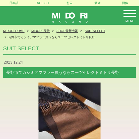
日本語
ENGLISH
한국
繁体
簡体
MENU
MIDORI
MIDORI HOME
MIDORI 長野
SHOP最新情報
SUIT SELECT
長野市でカシミアマフラー買うならスーツセレクトミドリ長野
SUIT SELECT
2023.12.24
長野市でカシミアマフラー買うならスーツセレクトミドリ長野