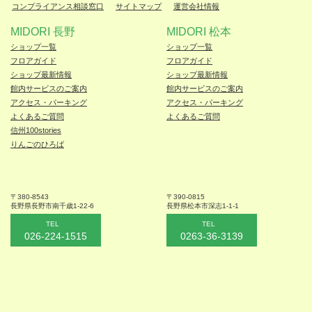
コンプライアンス相談窓口
サイトマップ
運営会社情報
MIDORI 長野
MIDORI 松本
ショップ一覧
ショップ一覧
フロアガイド
フロアガイド
ショップ最新情報
ショップ最新情報
館内サービスのご案内
館内サービスのご案内
アクセス・パーキング
アクセス・パーキング
よくあるご質問
よくあるご質問
信州100stories
りんごのひろば
〒380-8543
〒390-0815
長野県長野市
南千歳1-22-6
長野県松本
市深志1-1-1
TEL
TEL
026-224-1515
0263-36-3139