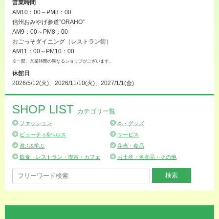
営業時間
AM10：00～PM8：00
信州おみやげ参道”ORAHO”
AM9：00～PM8：00
おごっそダイニング（レストラン街）
AM11：00～PM10：00
※一部、営業時間の異なるショップがございます。
休館日
2026/5/12(火)、2026/11/10(火)、2027/1/1(金)
SHOP LIST
カテゴリ一覧
ファッション
本・グッズ
ビューティ&ヘルス
サービス
遊ぶ&学ぶ
弁当・食品
飲食・レストラン・喫茶・カフェ
お土産・名産品・その他