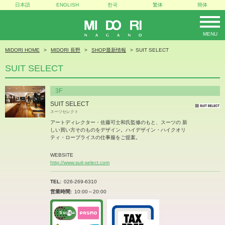
日本語
ENGLISH
한국
繁体
簡体
MENU
MIDORI
MIDORI HOME
MIDORI 長野
SHOP最新情報
SUIT SELECT
SUIT SELECT
3F
SUIT SELECT
スーツセレクト
アートディレクター・佐藤可士和氏監修のもと、スーツの 新
しい買い方そのものをデザイン。ハイデザイン・ハイクオリ
ティ・ロープライスの仕事服をご提案。
WEBSITE
http://www.suit-select.com
TEL
026-269-6310
営業時間
10:00～20:00