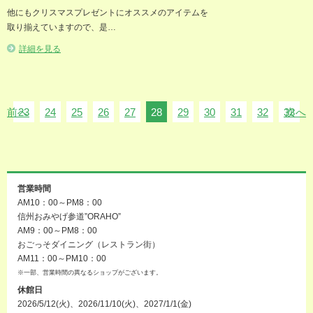
他にもクリスマスプレゼントにオススメのアイテムを
取り揃えていますので、是…
詳細を見る
前へ
23
24
25
26
27
28
29
30
31
32
33
次へ
営業時間
AM10：00～PM8：00
信州おみやげ参道”ORAHO”
AM9：00～PM8：00
おごっそダイニング（レストラン街）
AM11：00～PM10：00
※一部、営業時間の異なるショップがございます。
休館日
2026/5/12(火)、2026/11/10(火)、2027/1/1(金)