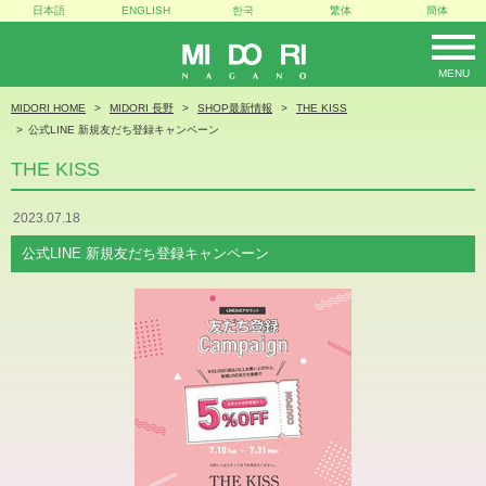
日本語
ENGLISH
한국
繁体
簡体
MENU
MIDORI
MIDORI HOME
MIDORI 長野
SHOP最新情報
THE KISS
公式LINE 新規友だち登録キャンペーン
THE KISS
2023.07.18
公式LINE 新規友だち登録キャンペーン