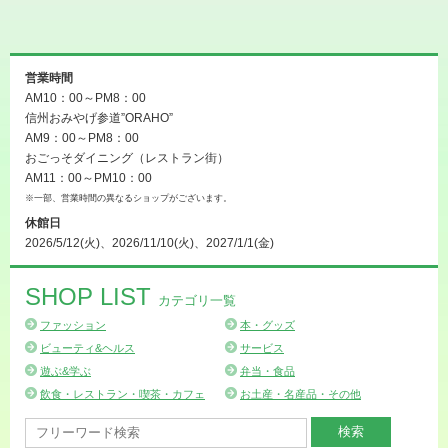
営業時間
AM10：00～PM8：00
信州おみやげ参道”ORAHO”
AM9：00～PM8：00
おごっそダイニング（レストラン街）
AM11：00～PM10：00
※一部、営業時間の異なるショップがございます。
休館日
2026/5/12(火)、2026/11/10(火)、2027/1/1(金)
SHOP LIST
カテゴリ一覧
ファッション
本・グッズ
ビューティ&ヘルス
サービス
遊ぶ&学ぶ
弁当・食品
飲食・レストラン・喫茶・カフェ
お土産・名産品・その他