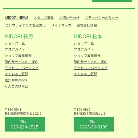
MIDORI NEWS
スタッフ募集
お問い合わせ
プライバシーポリシー
コンプライアンス相談窓口
サイトマップ
運営会社情報
MIDORI 長野
MIDORI 松本
ショップ一覧
ショップ一覧
フロアガイド
フロアガイド
ショップ最新情報
ショップ最新情報
館内サービスのご案内
館内サービスのご案内
アクセス・パーキング
アクセス・パーキング
よくあるご質問
よくあるご質問
信州100stories
りんごのひろば
〒380-8543
〒390-0815
長野県長野市
南千歳1-22-6
長野県松本
市深志1-1-1
TEL
TEL
026-224-1515
0263-36-3139