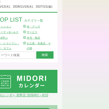
日
5/12(火)、2026/11/10(火)、2027/1/1(金)
OP LIST
カテゴリ一覧
ァッション
本・グッズ
ューティ&ヘルス
サービス
ぶ&学ぶ
弁当・食品
食・レストラン・
お土産・名産品・そ
茶・カフェ
の他
Iカレンダー 長野店 2026/8/1～8/15