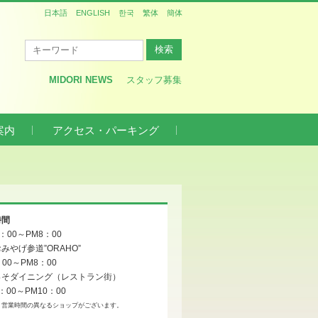
日本語
ENGLISH
한국
繁体
簡体
MIDORI NEWS
スタッフ募集
案内
アクセス・パーキング
時間
0：00～PM8：00
みやげ参道”ORAHO”
：00～PM8：00
っそダイニング（レストラン街）
：00～PM10：00
、営業時間の異なるショップがございます。