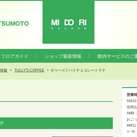
ATSUMOTO
MIDORI
フロアガイド
ショップ最新情報
館内サービスのご
新情報
TULLY'S COFFEE
タリーズドバイチョコレートラテ
営業
AM1
信州お
AM9
おご
テ
AM11
※一部