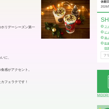
休館
2026/
SH
のホリデーシーズン第一
フ
ビ
遊
飲
喫
わいに、
の食感がアクセント。
たカフェラテです！
MIDOR