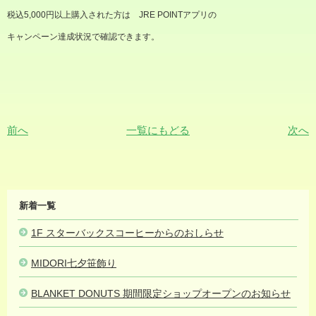
税込5,000円以上購入された方は JRE POINTアプリの
キャンペーン達成状況で確認できます。
前へ
一覧にもどる
次へ
MIDORI
新着一覧
NEWS
1F スターバックスコーヒーからのおしらせ
2025.08.07
MIDORI七夕笹飾り
2025.08.01
BLANKET DONUTS 期間限定ショップオープンのお知らせ
2025.