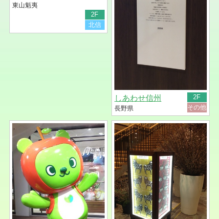
東山魁夷
2F
北信
2F
しあわせ信州
その他
長野県