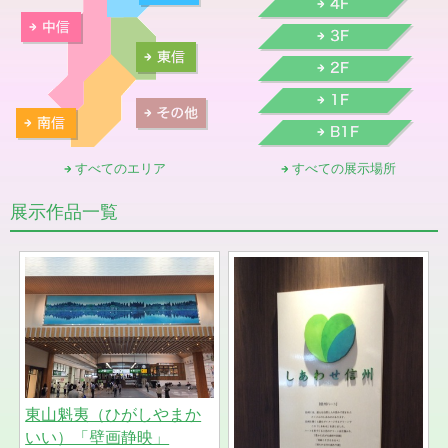
すべてのエリア
すべての展示場所
展示作品一覧
東山魁夷（ひがしやまか
いい）「壁画静映」