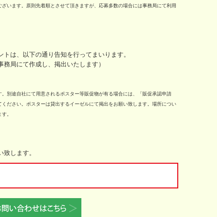
ございます。原則先着順とさせて頂きますが、応募多数の場合には事務局にて利用
ントは、以下の通り告知を行ってまいります。
事務局にて作成し、掲出いたします）
す。別途自社にて用意されるポスター等販促物が有る場合には、「販促承認申請
てください。ポスターは貸出するイーゼルにて掲出をお願い致します。場所につい
ます。
い致します。