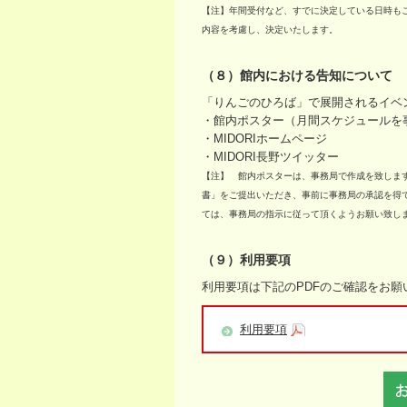
【注】年間受付など、すでに決定している日時も
内容を考慮し、決定いたします。
（８）館内における告知について
「りんごのひろば」で展開されるイベ
・館内ポスター（月間スケジュールを
・MIDORIホームページ
・MIDORI長野ツイッター
【注】 館内ポスターは、事務局で作成を致しま
書」をご提出いただき、事前に事務局の承認を得
ては、事務局の指示に従って頂くようお願い致し
（９）利用要項
利用要項は下記のPDFのご確認をお願
利用要項