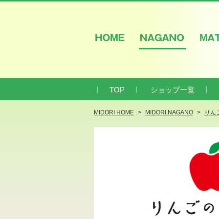
HOME
NAGANO
M
TOP
ショップ一覧
MIDORI HOME
MIDORI NAGANO
りん