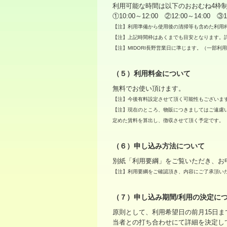
利用可能な時間は以下のおおむね4枠
①10:00～12:00 ②12:00～14:00 ③1
【注】利用準備から使用後の清掃等も含めた利用
【注】上記時間枠はあくまでも目安となります。
【注】MIDORI長野営業日に準じます。（一部利
（５）利用料金について
無料でお使い頂けます。
【注】今後有料設定させて頂く可能性もございま
【注】現在のところ、物販につきましてはご遠慮
定めた賃料を算出し、徴収させて頂く予定です。
（６）申し込み方法について
別紙「利用要綱」をご覧いただき、お
【注】利用要綱をご確認頂き、内容にご了承頂い
（７）申し込み期間/利用の決定に
原則として、利用希望日の前月15日
当者との打ち合わせにて詳細を決定し