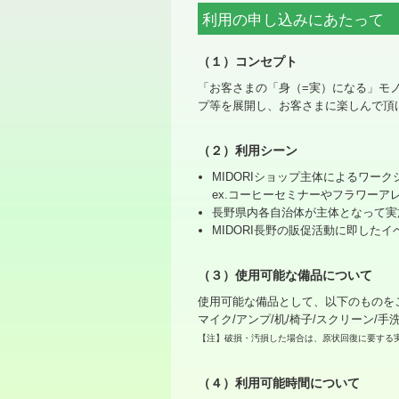
利用の申し込みにあたって
（１）コンセプト
「お客さまの「身（=実）になる」モ
プ等を展開し、お客さまに楽しんで頂
（２）利用シーン
MIDORIショップ主体によるワー
ex.コーヒーセミナーやフラワー
長野県内各自治体が主体となって実
MIDORI長野の販促活動に即したイベ
（３）使用可能な備品について
使用可能な備品として、以下のものを
マイク/アンプ/机/椅子/スクリーン/
【注】破損・汚損した場合は、原状回復に要する
（４）利用可能時間について