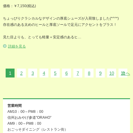
価格：￥7,150(税込)
ちょっぴりクラシカルなデザインの厚底シューズが入荷致しました(*^^*)
存在感のある太めのヒールと厚底ソールで足元にアクセントを‪プラス！
見た目よりも、とっても軽量＋安定感のあるヒ…
詳細を見る
1
2
3
4
5
6
7
8
9
10
11
次へ
営業時間
AM10：00～PM8：00
信州おみやげ参道”ORAHO”
AM9：00～PM8：00
おごっそダイニング（レストラン街）