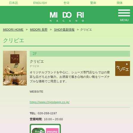
日本語
ENGLISH
한국
繁体
簡体
MENU
MIDORI
MIDORI HOME
MIDORI 長野
SHOP最新情報
クリピエ
クリピエ
2F
クリピエ
クリピエ
オリジナルブランドを中心に、シューズ専門店ならではの豊
富な品ぞろえが魅力。お洒落で履き心地の良い靴をリーズナ
ブルな価格でご用意します。
WEBSITE
https://www.chiyodagrp.co.jp/
TEL
026-268-1197
営業時間
10:00～20:00