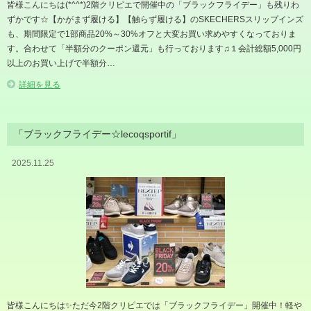
皆様こんにちは(*^^*)2階クリピエで開催中の「ブラックフライデー」も残りわ
ずかです☆【かがまず履ける】【触らず履ける】のSKECHERSスリップインズ
も、期間限定で1部商品20%～30%オフと大変お買い求めやすくなっておりま
す。合わせて「半額分のクーポン還元」も行っております♫１会計総額5,000円
以上のお買い上げで半額分…
詳細を見る
「ブラックフライデー☆lecoqsportif」
2025.11.25
皆様こんにちは✨️ただ今2階クリピエでは「ブラックフライデー」開催中！軽や