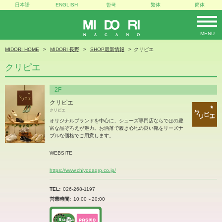
日本語
ENGLISH
한국
繁体
簡体
MENU
MIDORI
MIDORI HOME
MIDORI 長野
SHOP最新情報
クリピエ
クリピエ
2F
クリピエ
クリピエ
オリジナルブランドを中心に、シューズ専門店ならではの豊
富な品ぞろえが魅力。お洒落で履き心地の良い靴をリーズナ
ブルな価格でご用意します。
WEBSITE
https://www.chiyodagrp.co.jp/
TEL
026-268-1197
営業時間
10:00～20:00