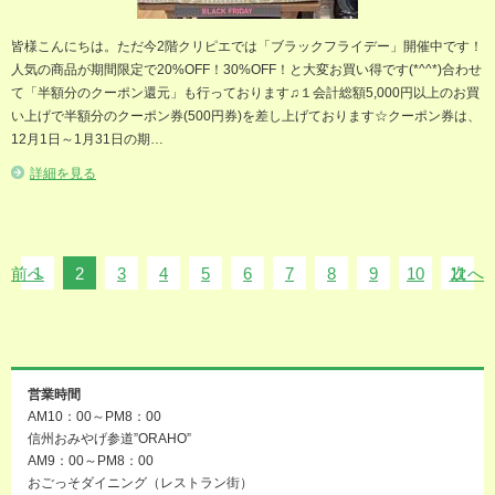
皆様こんにちは。ただ今2階クリピエでは「ブラックフライデー」開催中です！
人気の商品が期間限定で20%OFF！30%OFF！と大変お買い得です(*^^*)合わせ
て「半額分のクーポン還元」も行っております♫１会計総額5,000円以上のお買
い上げで半額分のクーポン券(500円券)を差し上げております☆クーポン券は、
12月1日～1月31日の期…
詳細を見る
前へ
1
2
3
4
5
6
7
8
9
10
11
次へ
営業時間
AM10：00～PM8：00
信州おみやげ参道”ORAHO”
AM9：00～PM8：00
おごっそダイニング（レストラン街）