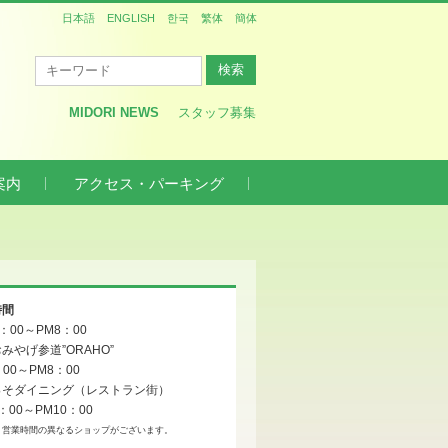
日本語
ENGLISH
한국
繁体
簡体
MIDORI NEWS
スタッフ募集
案内
アクセス・パーキング
時間
0：00～PM8：00
みやげ参道”ORAHO”
：00～PM8：00
っそダイニング（レストラン街）
：00～PM10：00
、営業時間の異なるショップがございます。