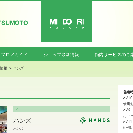
ATSUMOTO
MIDORI
フロアガイド
ショップ最新情報
館内サービスのご
新情報
ハンズ
営業
AM1
信州お
4F
AM9
おご
ハンズ
AM11
※一部
ハンズ