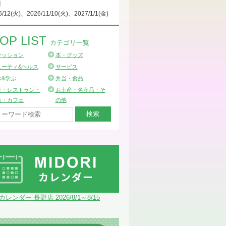
日
5/12(火)、2026/11/10(火)、2027/1/1(金)
OP LIST
カテゴリ一覧
ァッション
本・グッズ
ューティ&ヘルス
サービス
ぶ&学ぶ
弁当・食品
食・レストラン・
お土産・名産品・そ
茶・カフェ
の他
Iカレンダー 長野店 2026/8/1～8/15