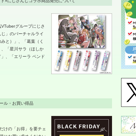
イト×にじさんじコラボ商品発売について
Tuberグループにじさ
んじ」のバーチャルライ
のみと）」、「葛葉（く
」、「星川サラ（ほしか
」、「エリーラ ペンド
ール・お買い得品
今だけの「お得」を要チェ