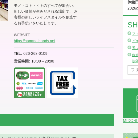
休館
モノ・コト・ヒトのすべてが出会い、
2026/
新しい価値が生みだされる場所で、 お
客様の新しいライフスタイルを創造す
SH
るお手伝いをいたします。
フ
WEBSITE
https://nagano.hands.net
ビ
遊
TEL
026-268-0109
飲
営業時間
10:00～20:00
喫
MIDOR