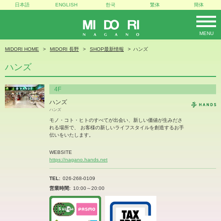
日本語
ENGLISH
한국
繁体
簡体
MENU
MIDORI
MIDORI HOME
MIDORI 長野
SHOP最新情報
ハンズ
ハンズ
4F
ハンズ
ハンズ
モノ・コト・ヒトのすべてが出会い、新しい価値が生みださ
れる場所で、 お客様の新しいライフスタイルを創造するお手
伝いをいたします。
WEBSITE
https://nagano.hands.net
TEL
026-268-0109
営業時間
10:00～20:00