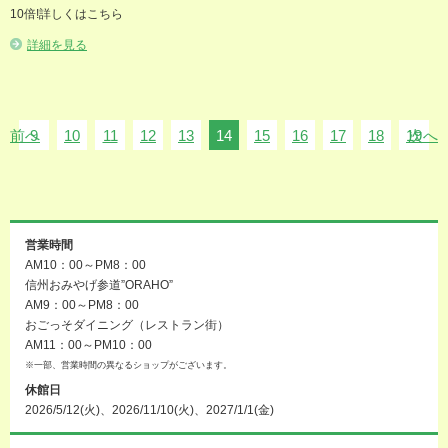
10倍!詳しくはこちら
詳細を見る
前へ
9
10
11
12
13
14
15
16
17
18
19
次へ
営業時間
AM10：00～PM8：00
信州おみやげ参道”ORAHO”
AM9：00～PM8：00
おごっそダイニング（レストラン街）
AM11：00～PM10：00
※一部、営業時間の異なるショップがございます。
休館日
2026/5/12(火)、2026/11/10(火)、2027/1/1(金)