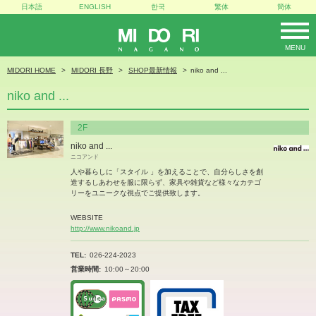
日本語
ENGLISH
한국
繁体
簡体
MENU
MIDORI
MIDORI HOME
MIDORI 長野
SHOP最新情報
niko and ...
niko and ...
2F
niko and ...
ニコアンド
人や暮らしに「スタイル 」を加えることで、自分らしさを創
造するしあわせを服に限らず、家具や雑貨など様々なカテゴ
リーをユニークな視点でご提供致します。
WEBSITE
http://www.nikoand.jp
TEL
026-224-2023
営業時間
10:00～20:00