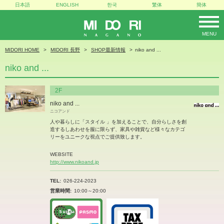
日本語
ENGLISH
한국
繁体
簡体
MENU
MIDORI
MIDORI HOME
MIDORI 長野
SHOP最新情報
niko and ...
niko and ...
2F
niko and ...
ニコアンド
人や暮らしに「スタイル 」を加えることで、自分らしさを創
造するしあわせを服に限らず、家具や雑貨など様々なカテゴ
リーをユニークな視点でご提供致します。
WEBSITE
http://www.nikoand.jp
TEL
026-224-2023
営業時間
10:00～20:00