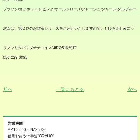
ブラック
/
オフホワイト
/
ピンク
/
オールドローズ
/
グレージュ
/
グリーン
/
ダルブルー
次回は、第２位のお財布シリーズをご紹介いたしますので、ぜひお楽しみに
♡
サマンサタバサプチチョイス
MIDORI
長野店
026-223-6882
前へ
一覧にもどる
次へ
営業時間
AM10：00～PM8：00
信州おみやげ参道”ORAHO”