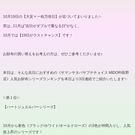
10
月
19
日の【大安
×
一粒万倍日】が近づいてまいりました✨
実は
...11
月は
"
吉日がダブルで重なる日
"
がなく、
10
月では【
19
日がラストチャンス】です！
お財布の買い替えをお考えの方は、ぜひご参考くださいませ
♪
本日は、そんな吉日におすすめの《サマンサタバサプチチョイス
MIDORI
長野
店》人気お財布シリーズランキングを本日より
3
日連続でご紹介いたします✨
✨第１位✨
【ハートジュエルバーシリーズ】
10
月から新色《ブラック
/
ホワイト
/
オールドローズ》の
3
色が仲間入りし、人気
急上昇のシリーズです！