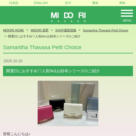
日本語
ENGLISH
한국
繁体
簡体
MENU
MIDORI
MIDORI HOME
MIDORI 長野
SHOP最新情報
Samantha Thavasa Petit Choice
開運日におすすめ♡人気No1お財布シリーズのご紹介
Samantha Thavasa Petit Choice
2025.10.16
開運日におすすめ♡人気No1お財布シリーズのご紹介
皆様こんにちは
♪