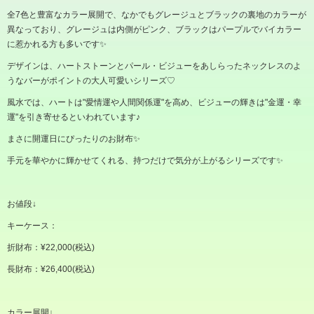
全
7
色と豊富なカラー展開で、なかでもグレージュとブラックの裏地のカラーが
異なっており、グレージュは内側がピンク、ブラックはパープルでバイカラー
に惹かれる方も多いです✨
デザインは、ハートストーンとパール・ビジューをあしらったネックレスのよ
うなバーがポイントの大人可愛いシリーズ
♡
風水では、ハートは
"
愛情運や人間関係運
"
を高め、ビジューの輝きは
"
金運・幸
運
"
を引き寄せるといわれています
♪
まさに開運日にぴったりのお財布✨
手元を華やかに輝かせてくれる、持つだけで気分が上がるシリーズです✨
お値段
↓
キーケース：
折財布：
¥22,000(
税込
)
長財布：
¥26,400(
税込
)
カラー展開
↓