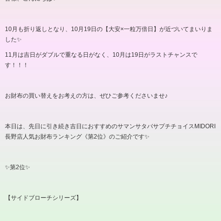
10
月も折り返しとなり、
10
月
19
日の【大安
×
一粒万倍日】が近づいてまいりま
した✨️
11
月は吉日がダブルで重なる日がなく、
10
月は
19
日がラストチャンスで
す！！！
お財布の買い替えをお考えの方は、ぜひご参考くださいませ
♪
本日は、先日に引き続き吉日におすすめのサマンサタバサプチチョイス
MIDORI
長野店人気お財布ランキング《第
2
位》のご紹介です✨️
✨️第
2
位✨️
【サイドブローチシリーズ】