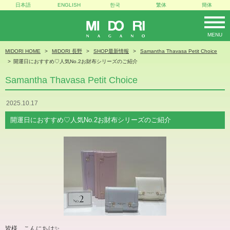
日本語
ENGLISH
한국
繁体
簡体
MENU
MIDORI
MIDORI HOME
MIDORI 長野
SHOP最新情報
Samantha Thavasa Petit Choice
開運日におすすめ♡人気No.2お財布シリーズのご紹介
Samantha Thavasa Petit Choice
2025.10.17
開運日におすすめ♡人気No.2お財布シリーズのご紹介
皆様、こんにちは✨️