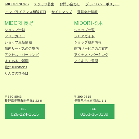
MIDORI NEWS
スタッフ募集
お問い合わせ
プライバシーポリシー
コンプライアンス相談窓口
サイトマップ
運営会社情報
MIDORI 長野
MIDORI 松本
ショップ一覧
ショップ一覧
フロアガイド
フロアガイド
ショップ最新情報
ショップ最新情報
館内サービスのご案内
館内サービスのご案内
アクセス・パーキング
アクセス・パーキング
よくあるご質問
よくあるご質問
信州100stories
りんごのひろば
〒380-8543
〒390-0815
長野県長野市
南千歳1-22-6
長野県松本
市深志1-1-1
TEL
TEL
026-224-1515
0263-36-3139