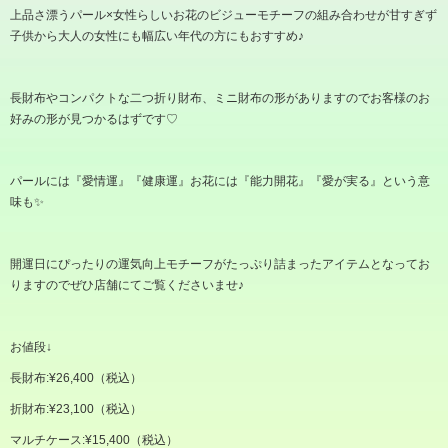
上品さ漂うパール
×
女性らしいお花のビジューモチーフの組み合わせが甘すぎず
子供から大人の女性にも幅広い年代の方にもおすすめ
♪
長財布やコンパクトな二つ折り財布、ミニ財布の形がありますのでお客様のお
好みの形が見つかるはずです
♡
パールには『愛情運』『健康運』お花には『能力開花』『愛が実る』という意
味も✨️
開運日にぴったりの運気向上モチーフがたっぷり詰まったアイテムとなってお
りますのでぜひ店舗にてご覧くださいませ
♪
お値段
↓
長財布
:¥26,400
（税込）
折財布
:¥23,100
（税込）
マルチケース
:¥15,400
（税込）