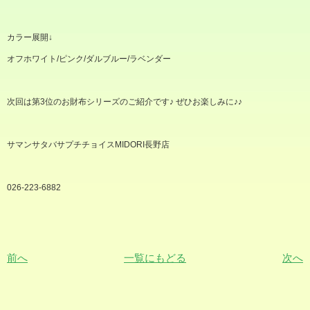
カラー展開
↓
オフホワイト
/
ピンク
/
ダルブルー
/
ラベンダー
次回は第
3
位のお財布シリーズのご紹介です
♪
ぜひお楽しみに
♪♪
サマンサタバサプチチョイス
MIDORI
長野店
026-223-6882
前へ
一覧にもどる
次へ