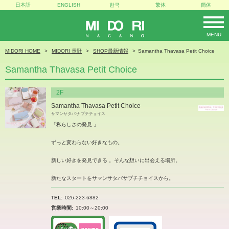
日本語
ENGLISH
한국
繁体
簡体
MENU
MIDORI
MIDORI HOME
MIDORI 長野
SHOP最新情報
Samantha Thavasa Petit Choice
Samantha Thavasa Petit Choice
2F
Samantha Thavasa Petit Choice
サマンサタバサ プチチョイス
「私らしさの発見 」
ずっと変わらない好きなもの。
新しい好きを発見できる 。そんな想いに出会える場所。
新たなスタートをサマンサタバサプチチョイスから。
TEL
026-223-6882
営業時間
10:00～20:00