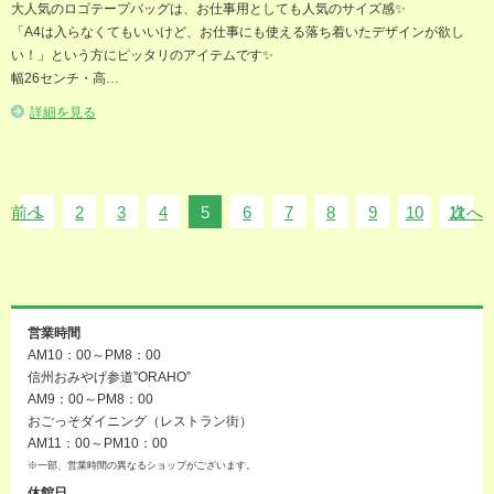
大人気のロゴテープバッグは、お仕事用としても人気のサイズ感✨
「A4は入らなくてもいいけど、お仕事にも使える落ち着いたデザインが欲し
い！」という方にピッタリのアイテムです✨
幅26センチ・高…
詳細を見る
前へ
1
2
3
4
5
6
7
8
9
10
11
次へ
営業時間
AM10：00～PM8：00
信州おみやげ参道”ORAHO”
AM9：00～PM8：00
おごっそダイニング（レストラン街）
AM11：00～PM10：00
※一部、営業時間の異なるショップがございます。
休館日