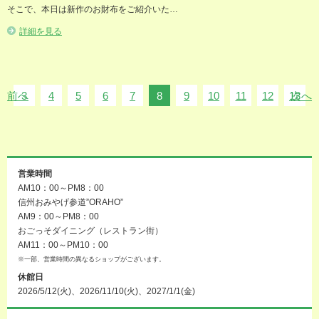
そこで、本日は新作のお財布をご紹介いた…
詳細を見る
前へ
3
4
5
6
7
8
9
10
11
12
13
次へ
営業時間
AM10：00～PM8：00
信州おみやげ参道”ORAHO”
AM9：00～PM8：00
おごっそダイニング（レストラン街）
AM11：00～PM10：00
※一部、営業時間の異なるショップがございます。
休館日
2026/5/12(火)、2026/11/10(火)、2027/1/1(金)