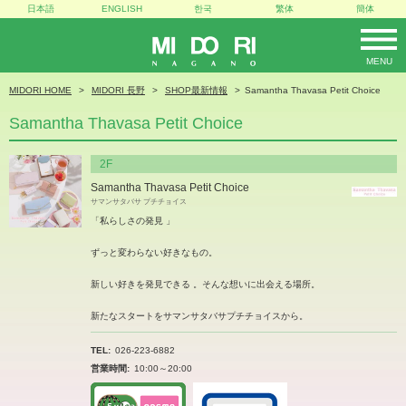
日本語
ENGLISH
한국
繁体
簡体
MENU
MIDORI
MIDORI HOME
MIDORI 長野
SHOP最新情報
Samantha Thavasa Petit Choice
Samantha Thavasa Petit Choice
2F
Samantha Thavasa Petit Choice
サマンサタバサ プチチョイス
「私らしさの発見 」
ずっと変わらない好きなもの。
新しい好きを発見できる 。そんな想いに出会える場所。
新たなスタートをサマンサタバサプチチョイスから。
TEL
026-223-6882
営業時間
10:00～20:00