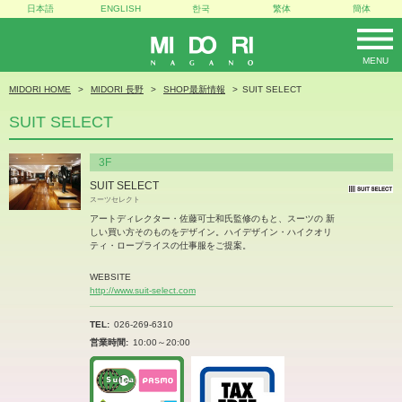
日本語
ENGLISH
한국
繁体
簡体
MENU
MIDORI
MIDORI HOME
MIDORI 長野
SHOP最新情報
SUIT SELECT
SUIT SELECT
3F
SUIT SELECT
スーツセレクト
アートディレクター・佐藤可士和氏監修のもと、スーツの 新
しい買い方そのものをデザイン。ハイデザイン・ハイクオリ
ティ・ロープライスの仕事服をご提案。
WEBSITE
http://www.suit-select.com
TEL
026-269-6310
営業時間
10:00～20:00