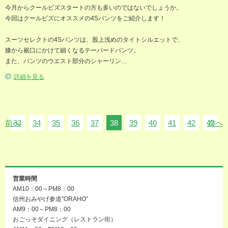
今月からクールビズスタートの方も多いのではないでしょうか。
今回はクールビズにオススメの4Sパンツをご紹介します！
スーツセレクトの4Sパンツは、股上浅めのタイトシルエットで、
膝から裾口にかけて細くなるテーパードパンツ。
また、パンツのウエスト部分のシャーリン…
詳細を見る
前へ
33
34
35
36
37
38
39
40
41
42
43
次へ
営業時間
AM10：00～PM8：00
信州おみやげ参道”ORAHO”
AM9：00～PM8：00
おごっそダイニング（レストラン街）