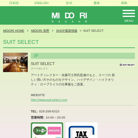
日本語
ENGLISH
한국
繁体
簡体
MENU
MIDORI
MIDORI HOME
MIDORI 長野
SHOP最新情報
SUIT SELECT
SUIT SELECT
3F
SUIT SELECT
スーツセレクト
アートディレクター・佐藤可士和氏監修のもと、スーツの 新
しい買い方そのものをデザイン。ハイデザイン・ハイクオリ
ティ・ロープライスの仕事服をご提案。
WEBSITE
http://www.suit-select.com
TEL
026-269-6310
営業時間
10:00～20:00