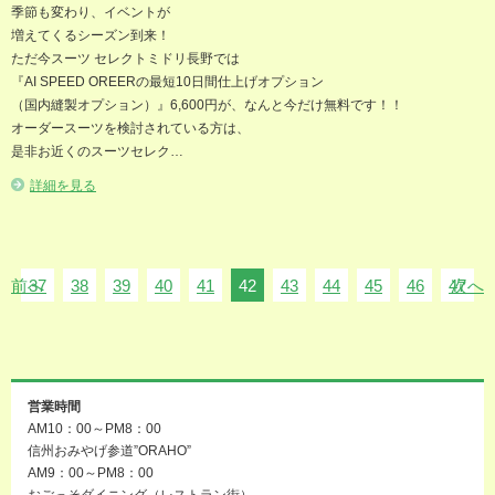
季節も変わり、イベントが
増えてくるシーズン到来！
ただ今スーツ セレクトミドリ長野では
『AI SPEED OREERの最短10日間仕上げオプション
（国内縫製オプション）』6,600円が、なんと今だけ無料です！！
オーダースーツを検討されている方は、
是非お近くのスーツセレク…
詳細を見る
前へ
37
38
39
40
41
42
43
44
45
46
47
次へ
営業時間
AM10：00～PM8：00
信州おみやげ参道”ORAHO”
AM9：00～PM8：00
おごっそダイニング（レストラン街）