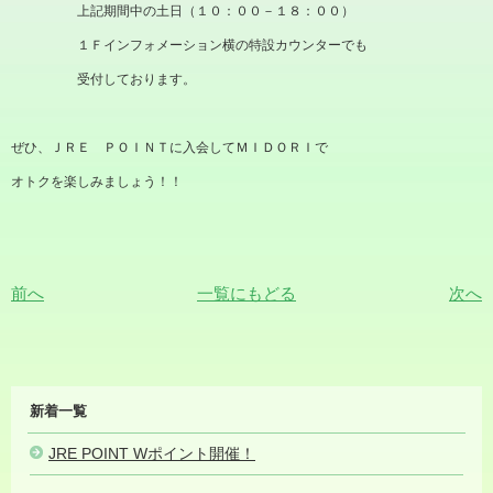
上記期間中の土日（１０：００－１８：００）
１Ｆインフォメーション横の特設カウンターでも
受付しております。
ぜひ、ＪＲＥ ＰＯＩＮＴに入会してＭＩＤＯＲＩで
オトクを楽しみましょう！！
前へ
一覧にもどる
次へ
MIDORI
新着一覧
NEWS
JRE POINT Wポイント開催！
2023.07.03