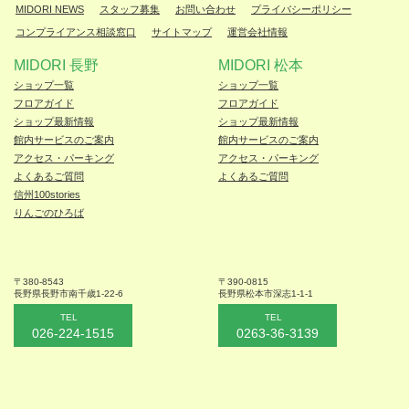
MIDORI NEWS
スタッフ募集
お問い合わせ
プライバシーポリシー
コンプライアンス相談窓口
サイトマップ
運営会社情報
MIDORI 長野
MIDORI 松本
ショップ一覧
ショップ一覧
フロアガイド
フロアガイド
ショップ最新情報
ショップ最新情報
館内サービスのご案内
館内サービスのご案内
アクセス・パーキング
アクセス・パーキング
よくあるご質問
よくあるご質問
信州100stories
りんごのひろば
〒380-8543
〒390-0815
長野県長野市
南千歳1-22-6
長野県松本
市深志1-1-1
TEL
TEL
026-224-1515
0263-36-3139