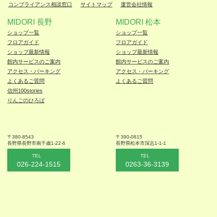
コンプライアンス相談窓口
サイトマップ
運営会社情報
MIDORI 長野
MIDORI 松本
ショップ一覧
ショップ一覧
フロアガイド
フロアガイド
ショップ最新情報
ショップ最新情報
館内サービスのご案内
館内サービスのご案内
アクセス・パーキング
アクセス・パーキング
よくあるご質問
よくあるご質問
信州100stories
りんごのひろば
〒380-8543
〒390-0815
長野県長野市
南千歳1-22-6
長野県松本
市深志1-1-1
TEL
TEL
026-224-1515
0263-36-3139