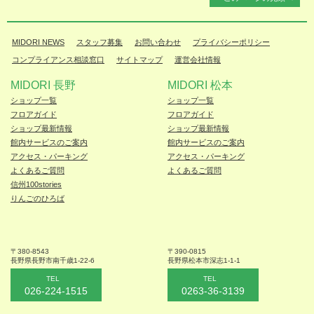
MIDORI NEWS
スタッフ募集
お問い合わせ
プライバシーポリシー
コンプライアンス相談窓口
サイトマップ
運営会社情報
MIDORI 長野
MIDORI 松本
ショップ一覧
ショップ一覧
フロアガイド
フロアガイド
ショップ最新情報
ショップ最新情報
館内サービスのご案内
館内サービスのご案内
アクセス・パーキング
アクセス・パーキング
よくあるご質問
よくあるご質問
信州100stories
りんごのひろば
〒380-8543
〒390-0815
長野県長野市
南千歳1-22-6
長野県松本
市深志1-1-1
TEL
TEL
026-224-1515
0263-36-3139