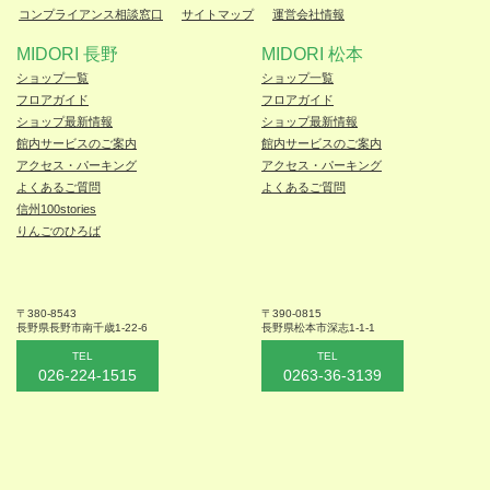
コンプライアンス相談窓口
サイトマップ
運営会社情報
MIDORI 長野
MIDORI 松本
ショップ一覧
ショップ一覧
フロアガイド
フロアガイド
ショップ最新情報
ショップ最新情報
館内サービスのご案内
館内サービスのご案内
アクセス・パーキング
アクセス・パーキング
よくあるご質問
よくあるご質問
信州100stories
りんごのひろば
〒380-8543
〒390-0815
長野県長野市
南千歳1-22-6
長野県松本
市深志1-1-1
TEL
TEL
026-224-1515
0263-36-3139