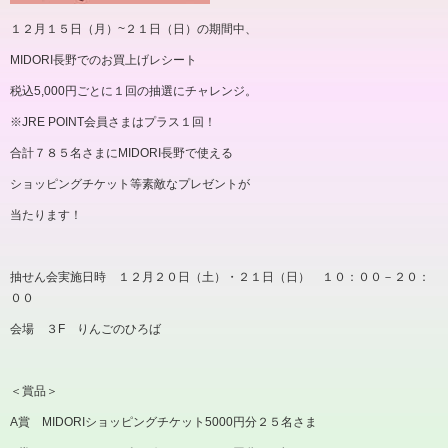
１２月１５日（月）~２１日（日）の期間中、
MIDORI長野でのお買上げレシート
税込5,000円ごとに１回の抽選にチャレンジ。
※JRE POINT会員さまはプラス１回！
合計７８５名さまにMIDORI長野で使える
ショッピングチケット等素敵なプレゼントが
当たります！
抽せん会実施日時 １２月２０日（土）・２１日（日） １０：００－２０：
００
会場 ３F りんごのひろば
＜賞品＞
A賞 MIDORIショッピングチケット5000円分２５名さま