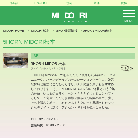
日本語
ENGLISH
한국
繁体
簡体
MENU
MIDORI
MIDORI HOME
MIDORI 松本
SHOP最新情報
5HORN MIDORI松本
5HORN MIDORI松本
3F
5HORN MIDORI松本
ファイブホルン ミドリマツモト
5HORNは旬のフルーツをふんだんに使用した季節のケーキメ
ニューや、バースデーなどのデコレーションケーキに、贅沢
な材料と製法にこだわったオリジナルの焼き菓子もおすすめ
しております。そして5HORN MIDORI松本では駅という立地
のため「いつもの日常をもっとＨＡＰＰＹに」をコンセプト
として、ご利用いただくお客様が限られた時間の中で、少し
でも上質さを感じていただけるようグレーを基調としたシッ
クなデザインに加え、アクセントで木材を使用しました。
TEL
0263-38-1800
営業時間
10:00～20:00