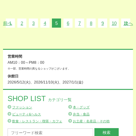
前へ
1
2
3
4
5
6
7
8
9
10
11
次へ
営業時間
AM10：00～PM8：00
※一部、営業時間の異なるショップがございます。
休館日
2026/5/12(火)、2026/11/10(火)、2027/1/1(金)
SHOP LIST
カテゴリ一覧
ファッション
本・グッズ
ビューティ&ヘルス
弁当・食品
飲食・レストラン・喫茶・カフェ
お土産・名産品・その他