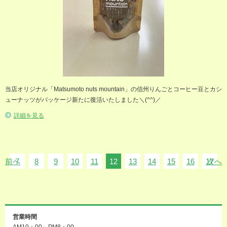
当店オリジナル「Matsumoto nuts mountain」の信州りんごとコーヒー豆とカシ
ューナッツがパッケージ新たに復活いたしました＼(^^)／
詳細を見る
前へ
7
8
9
10
11
12
13
14
15
16
17
次へ
営業時間
AM10：00～PM8：00