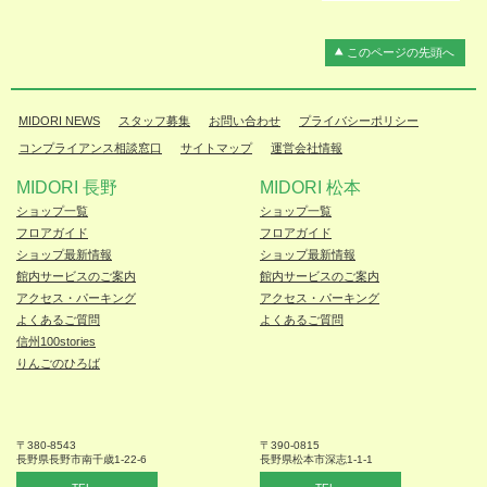
このページの先頭へ
MIDORI NEWS
スタッフ募集
お問い合わせ
プライバシーポリシー
コンプライアンス相談窓口
サイトマップ
運営会社情報
MIDORI 長野
MIDORI 松本
ショップ一覧
ショップ一覧
フロアガイド
フロアガイド
ショップ最新情報
ショップ最新情報
館内サービスのご案内
館内サービスのご案内
アクセス・パーキング
アクセス・パーキング
よくあるご質問
よくあるご質問
信州100stories
りんごのひろば
〒380-8543
〒390-0815
長野県長野市
南千歳1-22-6
長野県松本
市深志1-1-1