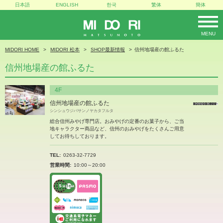
日本語
ENGLISH
한국
繁体
簡体
MENU
MIDORI
MIDORI HOME
MIDORI 松本
SHOP最新情報
信州地場産の館ふるた
信州地場産の館ふるた
4F
信州地場産の館ふるた
シンシュウジバサンノヤカタフルタ
総合信州みやげ専門店。おみやげの定番のお菓子から、ご当
地キャラクター商品など、信州のおみやげをたくさんご用意
してお待ちしております。
TEL
0263-32-7729
営業時間
10:00～20:00