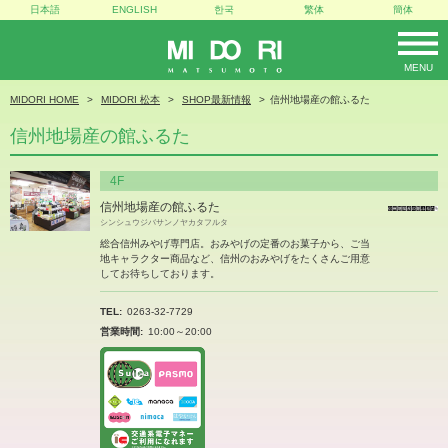
日本語
ENGLISH
한국
繁体
簡体
MENU
MIDORI
MIDORI HOME
MIDORI 松本
SHOP最新情報
信州地場産の館ふるた
信州地場産の館ふるた
4F
信州地場産の館ふるた
シンシュウジバサンノヤカタフルタ
総合信州みやげ専門店。おみやげの定番のお菓子から、ご当
地キャラクター商品など、信州のおみやげをたくさんご用意
してお待ちしております。
TEL
0263-32-7729
営業時間
10:00～20:00