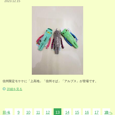
2023.12.15
信州限定モケケに「上高地」「信州そば」「アルプス」が登場です。
詳細を見る
前へ
8
9
10
11
12
13
14
15
16
17
18
次へ