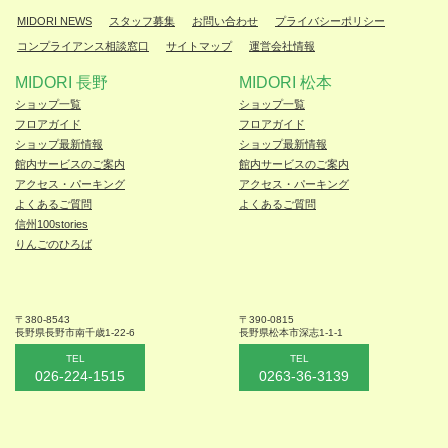
MIDORI NEWS
スタッフ募集
お問い合わせ
プライバシーポリシー
コンプライアンス相談窓口
サイトマップ
運営会社情報
MIDORI 長野
MIDORI 松本
ショップ一覧
ショップ一覧
フロアガイド
フロアガイド
ショップ最新情報
ショップ最新情報
館内サービスのご案内
館内サービスのご案内
アクセス・パーキング
アクセス・パーキング
よくあるご質問
よくあるご質問
信州100stories
りんごのひろば
〒380-8543
〒390-0815
長野県長野市
南千歳1-22-6
長野県松本
市深志1-1-1
TEL
TEL
026-224-1515
0263-36-3139