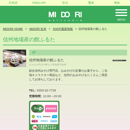
日本語
ENGLISH
한국
繁体
簡体
MENU
MIDORI
MIDORI HOME
MIDORI 松本
SHOP最新情報
信州地場産の館ふるた
信州地場産の館ふるた
4F
信州地場産の館ふるた
シンシュウジバサンノヤカタフルタ
総合信州みやげ専門店。おみやげの定番のお菓子から、ご当
地キャラクター商品など、信州のおみやげをたくさんご用意
してお待ちしております。
TEL
0263-32-7729
営業時間
10:00～20:00