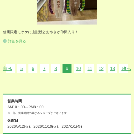
信州限定モケケに山賊焼とおやきが仲間入り！
詳細を見る
前へ
4
5
6
7
8
9
10
11
12
13
14
次へ
営業時間
AM10：00～PM8：00
※一部、営業時間の異なるショップがございます。
休館日
2026/5/12(火)、2026/11/10(火)、2027/1/1(金)